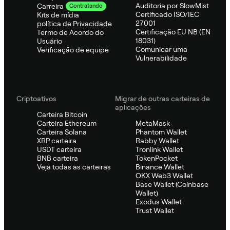
Auditoria por SlowMist
Carreira
Contratando
Certificado ISO/IEC
Kits de mídia
27001
política de Privacidade
Certificação EU NB (EN
Termo de Acordo do
18031)
Usuário
Comunicar uma
Verificação de equipe
Vulnerabilidade
Criptoativos
Migrar de outras carteiras de
aplicações
Carteira Bitcoin
Carteira Ethereum
MetaMask
Carteira Solana
Phantom Wallet
XRP carteira
Rabby Wallet
USDT carteira
Tronlink Wallet
BNB carteira
TokenPocket
Veja todas as carteiras
Binance Wallet
OKX Web3 Wallet
Base Wallet (Coinbase
Wallet)
Exodus Wallet
Trust Wallet