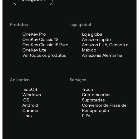
Produtos
Loja global
OneKey Pro
Loja global
OneKey Classic 1S
Amazon Japão
OneKey Classic 1S Pure
Amazon EUA, Canadá e
OneKey Lite
México
Ver todos os produtos
Amazônia Alemanha
Aplicativo
Serviços
macOS
Troca
Windows
Criptomoedas
iOS
Suportadas
Android
Conversor de Frase de
Chrome
Recuperação
Linux
EIPs