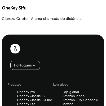
OneKey Sifu
Clareza Cripto—A uma chamada de distância.
Ask Sifu
Rodapé
Português
Produtos
Loja global
OneKey Pro
Loja global
OneKey Classic 1S
Amazon Japão
OneKey Classic 1S Pure
Amazon EUA, Canadá e
OneKey Lite
México