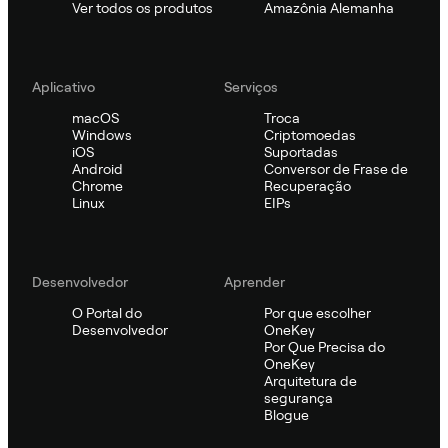
Ver todos os produtos
Amazônia Alemanha
Aplicativo
Serviços
macOS
Troca
Windows
Criptomoedas
iOS
Suportadas
Android
Conversor de Frase de
Chrome
Recuperação
Linux
EIPs
Desenvolvedor
Aprender
O Portal do
Por que escolher
Desenvolvedor
OneKey
Por Que Precisa do
OneKey
Arquitetura de
segurança
Blogue