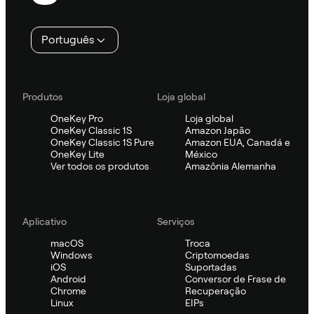
Português
Produtos
Loja global
OneKey Pro
Loja global
OneKey Classic 1S
Amazon Japão
OneKey Classic 1S Pure
Amazon EUA, Canadá e
OneKey Lite
México
Ver todos os produtos
Amazônia Alemanha
Aplicativo
Serviços
macOS
Troca
Windows
Criptomoedas
iOS
Suportadas
Android
Conversor de Frase de
Chrome
Recuperação
Linux
EIPs