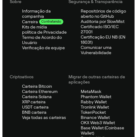
Sobre
Segurança & Transparência
Informação da
Repositórios de código
companhia
aberto no GitHub
Auditoria por SlowMist
Carreira
Contratando
Certificado ISO/IEC
Kits de mídia
27001
política de Privacidade
Certificação EU NB (EN
Termo de Acordo do
18031)
Usuário
Comunicar uma
Verificação de equipe
Vulnerabilidade
Criptoativos
Migrar de outras carteiras de
aplicações
Carteira Bitcoin
Carteira Ethereum
MetaMask
Carteira Solana
Phantom Wallet
XRP carteira
Rabby Wallet
USDT carteira
Tronlink Wallet
BNB carteira
TokenPocket
Veja todas as carteiras
Binance Wallet
OKX Web3 Wallet
Base Wallet (Coinbase
Wallet)