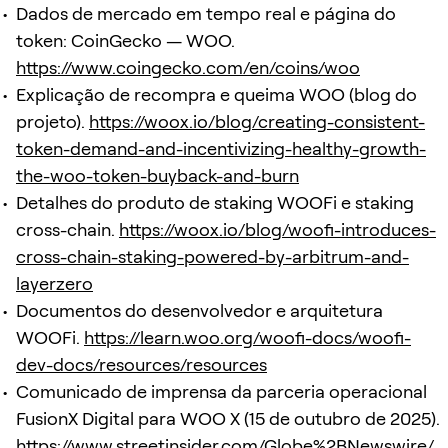
Dados de mercado em tempo real e página do
token: CoinGecko — WOO.
https://www.coingecko.com/en/coins/woo
Explicação de recompra e queima WOO (blog do
projeto).
https://woox.io/blog/creating-consistent-
token-demand-and-incentivizing-healthy-growth-
the-woo-token-buyback-and-burn
Detalhes do produto de staking WOOFi e staking
cross-chain.
https://woox.io/blog/woofi-introduces-
cross-chain-staking-powered-by-arbitrum-and-
layerzero
Documentos do desenvolvedor e arquitetura
WOOFi.
https://learn.woo.org/woofi-docs/woofi-
dev-docs/resources/resources
Comunicado de imprensa da parceria operacional
FusionX Digital para WOO X (15 de outubro de 2025).
https://www.streetinsider.com/Globe%2BNewswire/