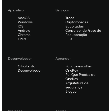
Aplicativo
Serviços
macOS
Troca
Windows
Criptomoedas
iOS
Suportadas
Android
Conversor de Frase de
Chrome
Recuperação
Linux
EIPs
Desenvolvedor
Aprender
O Portal do
Por que escolher
Desenvolvedor
OneKey
Por Que Precisa do
OneKey
Arquitetura de
segurança
Blogue