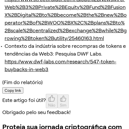
Web%2B3%2BPrivate%2BEquity%2BFund%2BFusion
X%2BDigital%2Bto%2Bbecome%2Bthe%2Bnew%2Bo
perator%2Bof%2BWOO%2BX%2C%2Bplans%2Bto%
2Bscale%2Bcentralized%2Bexchange%2Bwhile%2Bg
rowing%2Btoken%2Butility/25460163.html
Contexto da indústria sobre recompras de tokens e
tendências da Web3: Pesquisa DWF Labs.
https://www.dwf-labs.com/research/547-token-
buybacks-in-web3
(Fim do relatório)
Copy link
Este artigo foi útil?
Não
Sim
Obrigado pelo seu feedback!
Proteja sua jornada criptográfica com