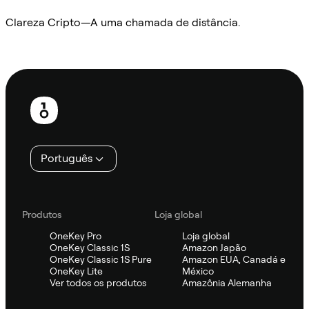
Clareza Cripto—A uma chamada de distância.
Ask Sifu
Rodapé
Português
Produtos
Loja global
OneKey Pro
Loja global
OneKey Classic 1S
Amazon Japão
OneKey Classic 1S Pure
Amazon EUA, Canadá e
OneKey Lite
México
Ver todos os produtos
Amazônia Alemanha