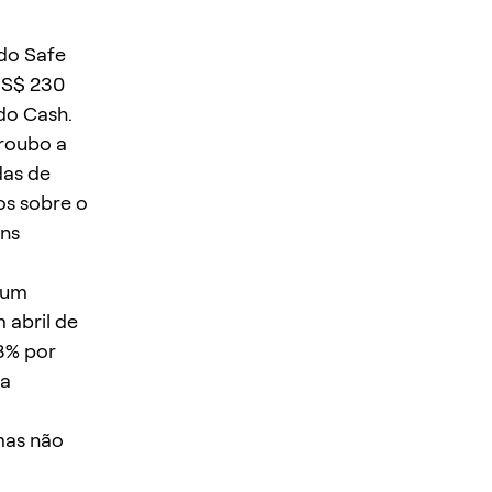
do Safe
US$ 230
do Cash.
 roubo a
das de
os sobre o
ens
 um
 abril de
3% por
 a
mas não