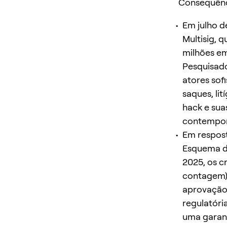
Consequên
Em julho 
Multisig, 
milhões em
Pesquisado
atores sof
saques, lit
hack e su
contempor
Em respost
Esquema de
2025, os 
contagem) 
aprovação 
regulatóri
uma garant