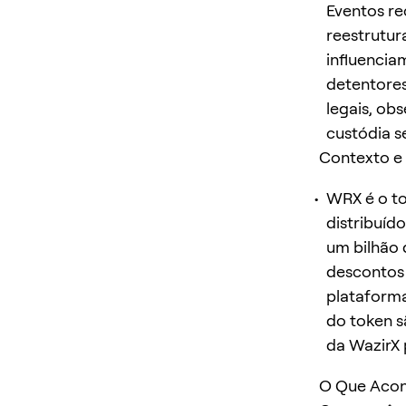
Eventos re
reestrutur
influencia
detentores
legais, ob
custódia s
Contexto e
WRX é o to
distribuíd
um bilhão 
descontos 
plataforma
do token s
da WazirX 
O Que Acont