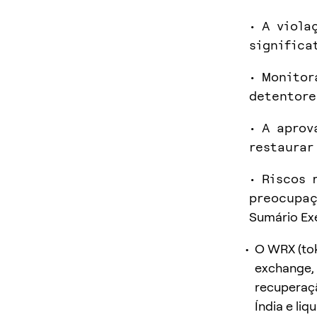
• A viola
significa
• Monitor
detentore
• A aprov
restaurar
• Riscos 
preocupaç
Sumário Ex
O WRX (tok
exchange, 
recuperaçã
Índia e li