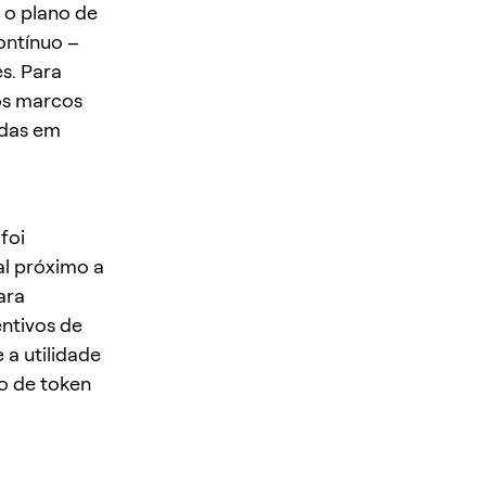
 o plano de
ontínuo –
s. Para
os marcos
adas em
foi
al próximo a
ara
ntivos de
 a utilidade
ão de token