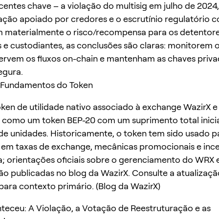
centes chave – a violação do multisig em julho de 2024,
ação apoiado por credores e o escrutínio regulatório c
m materialmente o risco/recompensa para os detentore
 e custodiantes, as conclusões são claras: monitorem 
servem os fluxos on-chain e mantenham as chaves priv
egura.
 Fundamentos do Token
ken de utilidade nativo associado à exchange WazirX e 
o como um token BEP-20 com um suprimento total inici
de unidades. Historicamente, o token tem sido usado p
em taxas de exchange, mecânicas promocionais e ince
; orientações oficiais sobre o gerenciamento do WRX e
ão publicadas no blog da WazirX. Consulte a atualizaç
para contexto primário. (Blog da WazirX)
eceu: A Violação, a Votação de Reestruturação e as