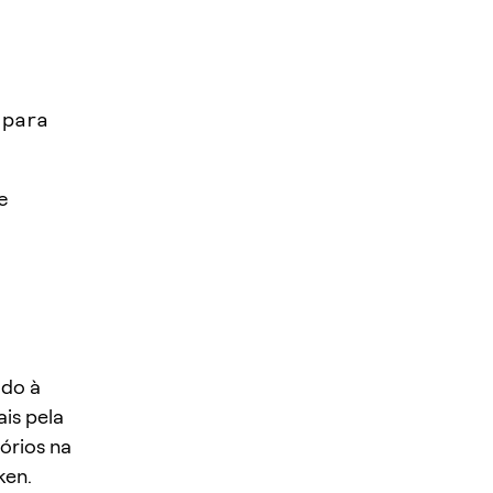
 para
e
ado à
is pela
órios na
ken.