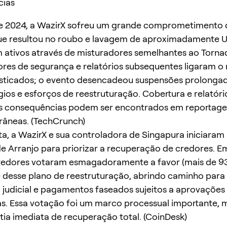
cias
de 2024, a WazirX sofreu um grande comprometimento 
que resultou no roubo e lavagem de aproximadamente 
 ativos através de misturadores semelhantes ao Torna
res de segurança e relatórios subsequentes ligaram o
isticados; o evento desencadeou suspensões prolonga
ígios e esforços de reestruturação. Cobertura e relatóri
as consequências podem ser encontrados em reportag
âneas. (TechCrunch)
a, a WazirX e sua controladora de Singapura iniciaram
 Arranjo para priorizar a recuperação de credores. Em
credores votaram esmagadoramente a favor (mais de 9
desse plano de reestruturação, abrindo caminho para
judicial e pagamentos faseados sujeitos a aprovações
as. Essa votação foi um marco processual importante, 
ia imediata de recuperação total. (CoinDesk)