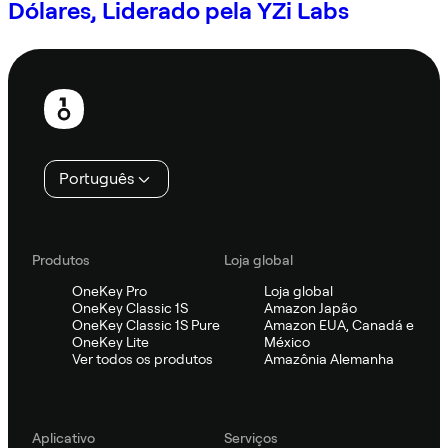
Dólares, Liderado pela YZi Labs
Rodapé
Português
Produtos
Loja global
OneKey Pro
Loja global
OneKey Classic 1S
Amazon Japão
OneKey Classic 1S Pure
Amazon EUA, Canadá e
OneKey Lite
México
Ver todos os produtos
Amazônia Alemanha
Aplicativo
Serviços