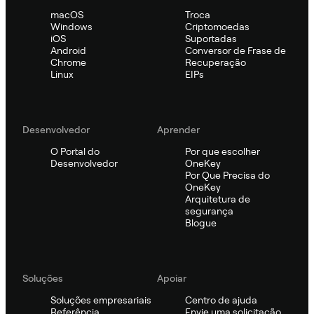
macOS
Troca
Windows
Criptomoedas
iOS
Suportadas
Android
Conversor de Frase de
Chrome
Recuperação
Linux
EIPs
Desenvolvedor
Aprender
O Portal do
Por que escolher
Desenvolvedor
OneKey
Por Que Precisa do
OneKey
Arquitetura de
segurança
Blogue
Soluções
Apoiar
Soluções empresariais
Centro de ajuda
Referência
Envie uma solicitação