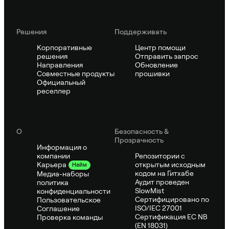
Решения
Поддерживать
Корпоративные
Центр помощи
решения
Отправить запрос
Направления
Обновление
Совместные продукты
прошивки
Официальный
реселлер
О
Безопасность &
Прозрачность
Информация о
компании
Репозитории с
открытым исходным
Карьера
Найм
кодом на Гитхабе
Медиа-наборы
Аудит проведен
политика
SlowMist
конфиденциальности
Сертифицировано по
Пользовательское
ISO/IEC 27001
Соглашение
Сертификация ЕС NB
Проверка команды
(EN 18031)