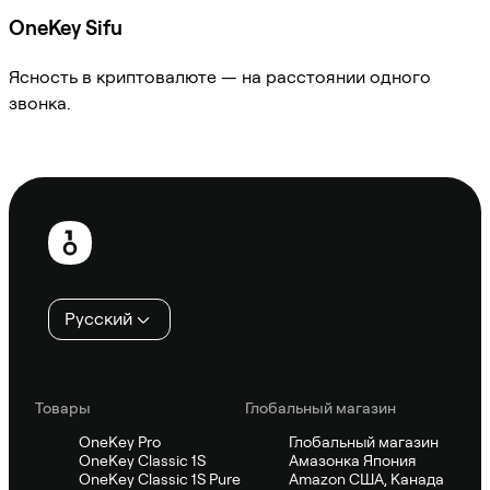
OneKey Sifu
Ясность в криптовалюте — на расстоянии одного
звонка.
Спросить Sifu
Нижний
колонтитул
Русский
Товары
Глобальный магазин
OneKey Pro
Глобальный магазин
OneKey Classic 1S
Амазонка Япония
OneKey Classic 1S Pure
Amazon США, Канада