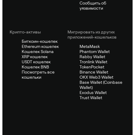
Сообщить об
уязвимости
Крипто-активы
Мигрировать из других
приложений-кошельков
Биткоин-кошелек
Ethereum кошелек
MetaMask
Кошелек Solana
Phantom Wallet
XRP кошелек
Rabby Wallet
USDT кошелек
Tronlink Wallet
Кошелек BNB
TokenPocket
Посмотреть все
Binance Wallet
кошельки
OKX Web3 Wallet
Base Wallet (Coinbase
Wallet)
Exodus Wallet
Trust Wallet