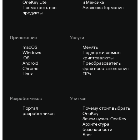
OneKey Lite
и Мексика
Посмотреть все
Амазонка Германия
продукты
Приложение
Услуги
macOS
Менять
Windows
Поддерживаемые
iOS
криптовалюты
Android
Преобразователь
Chrome
фраз восстановления
Linux
EIPs
Pазработчиков
Учиться
Портал
Почему стоит выбрать
разработчиков
OneKey
Зачем нужен OneKey
Архитектура
безопасности
Блог