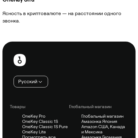
Ясность в криптовалюте — на расстоянии одного
звонка.
Спросить Sifu
Нижний
колонтитул
Русский
Товары
Глобальный магазин
OneKey Pro
Глобальный магазин
OneKey Classic 1S
Амазонка Япония
OneKey Classic 1S Pure
Amazon США, Канада
OneKey Lite
и Мексика
Посмотреть все
Амазонка Германия