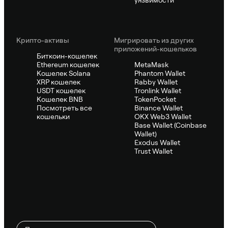
Крипто-активы
Мигрировать из других
приложений-кошельков
Биткоин-кошелек
Ethereum кошелек
MetaMask
Кошелек Solana
Phantom Wallet
XRP кошелек
Rabby Wallet
USDT кошелек
Tronlink Wallet
Кошелек BNB
TokenPocket
Посмотреть все
Binance Wallet
кошельки
OKX Web3 Wallet
Base Wallet (Coinbase
Wallet)
Exodus Wallet
Trust Wallet