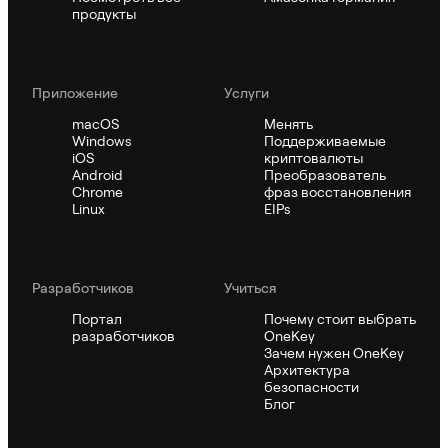
продукты
Приложение
Услуги
macOS
Менять
Windows
Поддерживаемые
iOS
криптовалюты
Android
Преобразователь
Chrome
фраз восстановления
Linux
EIPs
Pазработчиков
Учиться
Портал
Почему стоит выбрать
разработчиков
OneKey
Зачем нужен OneKey
Архитектура
безопасности
Блог