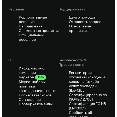
Решения
Поддерживать
Корпоративные
Центр помощи
решения
Отправить запрос
Направления
Обновление
Совместные продукты
прошивки
Официальный
реселлер
О
Безопасность &
Прозрачность
Информация о
компании
Репозитории с
открытым исходным
Карьера
Найм
кодом на Гитхабе
Медиа-наборы
Аудит проведен
политика
SlowMist
конфиденциальности
Сертифицировано по
Пользовательское
ISO/IEC 27001
Соглашение
Сертификация ЕС NB
Проверка команды
(EN 18031)
Сообщить об
уязвимости