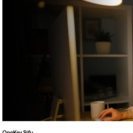
OneKey Sifu