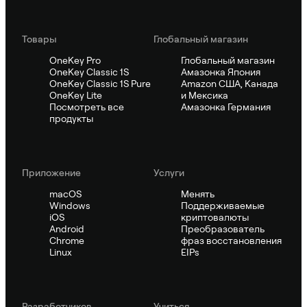
Товары
Глобальный магазин
OneKey Pro
Глобальный магазин
OneKey Classic 1S
Амазонка Япония
OneKey Classic 1S Pure
Amazon США, Канада
OneKey Lite
и Мексика
Посмотреть все
Амазонка Германия
продукты
Приложение
Услуги
macOS
Менять
Windows
Поддерживаемые
iOS
криптовалюты
Android
Преобразователь
Chrome
фраз восстановления
Linux
EIPs
Pазработчиков
Учиться