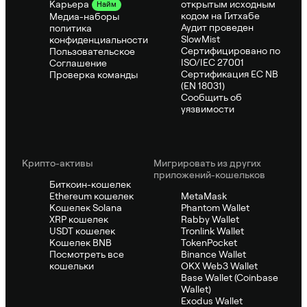
открытым исходным
Карьера
Найм
кодом на Гитхабе
Медиа-наборы
Аудит проведен
политика
SlowMist
конфиденциальности
Сертифицировано по
Пользовательское
ISO/IEC 27001
Соглашение
Сертификация ЕС NB
Проверка команды
(EN 18031)
Сообщить об
уязвимости
Крипто-активы
Мигрировать из других
приложений-кошельков
Биткоин-кошелек
Ethereum кошелек
MetaMask
Кошелек Solana
Phantom Wallet
XRP кошелек
Rabby Wallet
USDT кошелек
Tronlink Wallet
Кошелек BNB
TokenPocket
Посмотреть все
Binance Wallet
кошельки
OKX Web3 Wallet
Base Wallet (Coinbase
Wallet)
Exodus Wallet