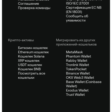
ISO/IEC 27001
Соглашение
Сертификация ЕС NB
Проверка команды
(EN 18031)
Сообщить об
уязвимости
Крипто-активы
Мигрировать из других
приложений-кошельков
Биткоин-кошелек
Ethereum кошелек
MetaMask
Кошелек Solana
Phantom Wallet
XRP кошелек
Rabby Wallet
USDT кошелек
Tronlink Wallet
Кошелек BNB
TokenPocket
Посмотреть все
Binance Wallet
кошельки
OKX Web3 Wallet
Base Wallet (Coinbase
Wallet)
Exodus Wallet
Trust Wallet