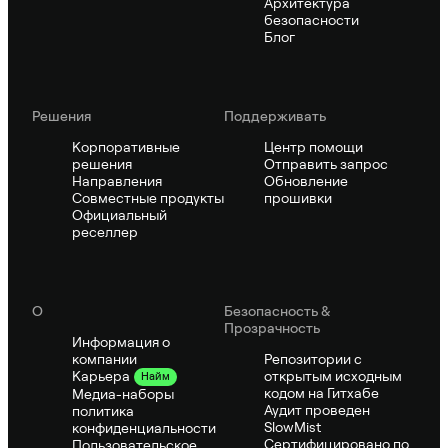
Архитектура
безопасности
Блог
Решения
Поддерживать
Корпоративные
Центр помощи
решения
Отправить запрос
Направления
Обновление
Совместные продукты
прошивки
Официальный
реселлер
О
Безопасность &
Прозрачность
Информация о
компании
Репозитории с
открытым исходным
Карьера
Найм
кодом на Гитхабе
Медиа-наборы
Аудит проведен
политика
SlowMist
конфиденциальности
Сертифицировано по
Пользовательское