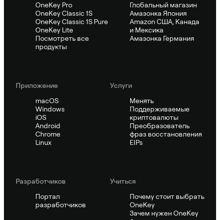
OneKey Pro
Глобальный магазин
OneKey Classic 1S
Амазонка Япония
OneKey Classic 1S Pure
Amazon США, Канада
OneKey Lite
и Мексика
Посмотреть все
Амазонка Германия
продукты
Приложение
Услуги
macOS
Менять
Windows
Поддерживаемые
iOS
криптовалюты
Android
Преобразователь
Chrome
фраз восстановления
Linux
EIPs
Pазработчиков
Учиться
Портал
Почему стоит выбрать
разработчиков
OneKey
Зачем нужен OneKey