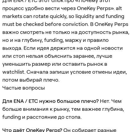
Для ENA / ETC этот блок про «Почему этот
процесс удобно вести через OneKey Perps». alt
markets can rotate quickly, so liquidity and funding
must be checked before conviction. В OneKey Perps
важно смотреть не только на доступность рынка,
но и на глубину, funding, маржу и правило
выхода. Если идея держится на одной новости
или стоп нельзя объяснить заранее, лучше
уменьшить размер или оставить рынок в
watchlist. Сначала запиши условие отмены идеи,
потом выбирай плечо.
Частые вопросы
Для ENA / ETC нужно большое плечо?
Нет. Чем
больше внимания к рынку, тем важнее глубина,
funding и расстояние до стопа.
Что даёт OneKey Perps?
Он собирает разные