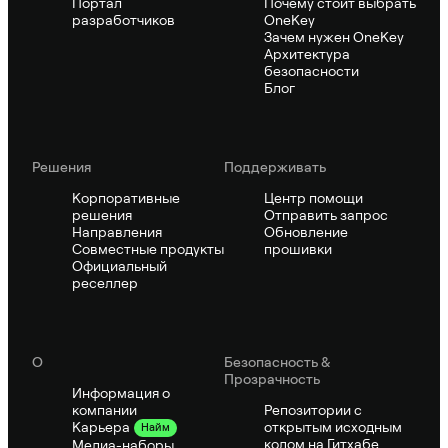
Портал
Почему стоит выбрать
разработчиков
OneKey
Зачем нужен OneKey
Архитектура
безопасности
Блог
Решения
Поддерживать
Корпоративные
Центр помощи
решения
Отправить запрос
Направления
Обновление
Совместные продукты
прошивки
Официальный
реселлер
О
Безопасность &
Прозрачность
Информация о
компании
Репозитории с
открытым исходным
Карьера
Найм
кодом на Гитхабе
Медиа-наборы