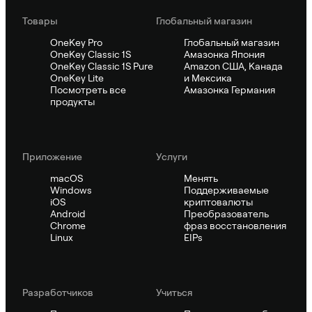
Товары
Глобальный магазин
OneKey Pro
Глобальный магазин
OneKey Classic 1S
Амазонка Япония
OneKey Classic 1S Pure
Amazon США, Канада
OneKey Lite
и Мексика
Посмотреть все
Амазонка Германия
продукты
Приложение
Услуги
macOS
Менять
Windows
Поддерживаемые
iOS
криптовалюты
Android
Преобразователь
Chrome
фраз восстановления
Linux
EIPs
Pазработчиков
Учиться