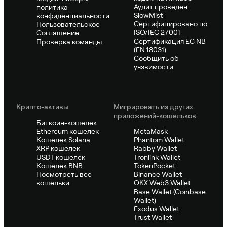
Аудит проведен
политика
SlowMist
конфиденциальности
Сертифицировано по
Пользовательское
ISO/IEC 27001
Соглашение
Сертификация ЕС NB
Проверка команды
(EN 18031)
Сообщить об
уязвимости
Крипто-активы
Мигрировать из других
приложений-кошельков
Биткоин-кошелек
Ethereum кошелек
MetaMask
Кошелек Solana
Phantom Wallet
XRP кошелек
Rabby Wallet
USDT кошелек
Tronlink Wallet
Кошелек BNB
TokenPocket
Посмотреть все
Binance Wallet
кошельки
OKX Web3 Wallet
Base Wallet (Coinbase
Wallet)
Exodus Wallet
Trust Wallet