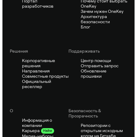
Портал
Почему стоит выбрать
разработчиков
OneKey
Зачем нужен OneKey
Архитектура
безопасности
Блог
Решения
Поддерживать
Корпоративные
Центр помощи
решения
Отправить запрос
Направления
Обновление
Совместные продукты
прошивки
Официальный
реселлер
О
Безопасность &
Прозрачность
Информация о
компании
Репозитории с
открытым исходным
Карьера
Найм
кодом на Гитхабе
Медиа-наборы