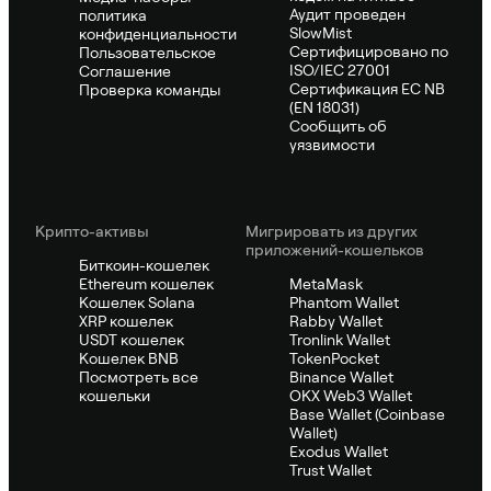
Аудит проведен
политика
SlowMist
конфиденциальности
Сертифицировано по
Пользовательское
ISO/IEC 27001
Соглашение
Сертификация ЕС NB
Проверка команды
(EN 18031)
Сообщить об
уязвимости
Крипто-активы
Мигрировать из других
приложений-кошельков
Биткоин-кошелек
Ethereum кошелек
MetaMask
Кошелек Solana
Phantom Wallet
XRP кошелек
Rabby Wallet
USDT кошелек
Tronlink Wallet
Кошелек BNB
TokenPocket
Посмотреть все
Binance Wallet
кошельки
OKX Web3 Wallet
Base Wallet (Coinbase
Wallet)
Exodus Wallet
Trust Wallet