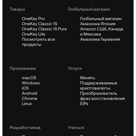
Товары
Глобальный магазин
OneKey Pro
Глобальный магазин
OneKey Classic 1S
Амазонка Япония
OneKey Classic 1S Pure
Amazon США, Канада
OneKey Lite
и Мексика
Посмотреть все
Амазонка Германия
продукты
Приложение
Услуги
macOS
Менять
Windows
Поддерживаемые
iOS
криптовалюты
Android
Преобразователь
Chrome
фраз восстановления
Linux
EIPs
Pазработчиков
Учиться