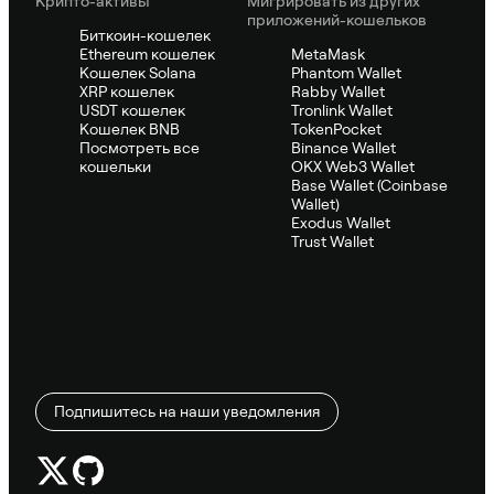
Крипто-активы
Мигрировать из других
приложений-кошельков
Биткоин-кошелек
Ethereum кошелек
MetaMask
Кошелек Solana
Phantom Wallet
XRP кошелек
Rabby Wallet
USDT кошелек
Tronlink Wallet
Кошелек BNB
TokenPocket
Посмотреть все
Binance Wallet
кошельки
OKX Web3 Wallet
Base Wallet (Coinbase
Wallet)
Exodus Wallet
Trust Wallet
Подпишитесь на наши уведомления