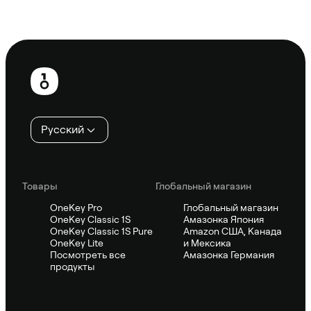
Спросить Sifu
Нижний
колонтитул
Русский
Товары
Глобальный магазин
OneKey Pro
Глобальный магазин
OneKey Classic 1S
Амазонка Япония
OneKey Classic 1S Pure
Amazon США, Канада
OneKey Lite
и Мексика
Посмотреть все
Амазонка Германия
продукты