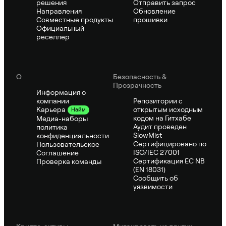
решения
Отправить запрос
Направления
Обновление
Совместные продукты
прошивки
Официальный
реселлер
О
Безопасность &
Прозрачность
Информация о
компании
Репозитории с
открытым исходным
Карьера
Найм
кодом на Гитхабе
Медиа-наборы
Аудит проведен
политика
SlowMist
конфиденциальности
Сертифицировано по
Пользовательское
ISO/IEC 27001
Соглашение
Сертификация ЕС NB
Проверка команды
(EN 18031)
Сообщить об
уязвимости