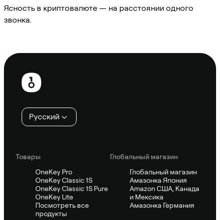
Ясность в криптовалюте — на расстоянии одного
звонка.
Спросить Sifu
Нижний
колонтитул
Русский
Товары
Глобальный магазин
OneKey Pro
Глобальный магазин
OneKey Classic 1S
Амазонка Япония
OneKey Classic 1S Pure
Amazon США, Канада
OneKey Lite
и Мексика
Посмотреть все
Амазонка Германия
продукты