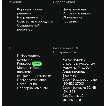
Решения
Поддерживать
Корпоративные
Центр помощи
решения
Отправить запрос
Направления
Обновление
Совместные продукты
прошивки
Официальный
реселлер
О
Безопасность &
Прозрачность
Информация о
компании
Репозитории с
открытым исходным
Карьера
Найм
кодом на Гитхабе
Медиа-наборы
Аудит проведен
политика
SlowMist
конфиденциальности
Сертифицировано по
Пользовательское
ISO/IEC 27001
Соглашение
Сертификация ЕС NB
Проверка команды
(EN 18031)
Сообщить об
уязвимости