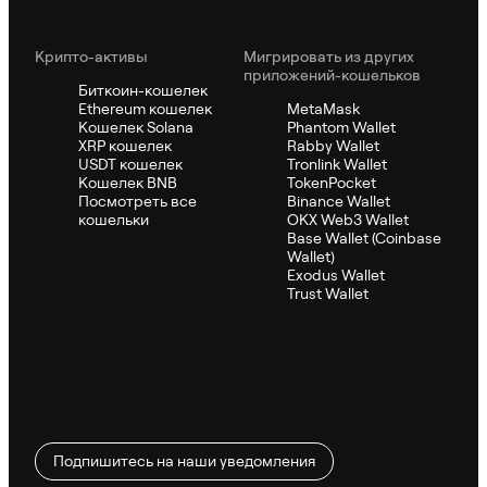
Крипто-активы
Мигрировать из других
приложений-кошельков
Биткоин-кошелек
Ethereum кошелек
MetaMask
Кошелек Solana
Phantom Wallet
XRP кошелек
Rabby Wallet
USDT кошелек
Tronlink Wallet
Кошелек BNB
TokenPocket
Посмотреть все
Binance Wallet
кошельки
OKX Web3 Wallet
Base Wallet (Coinbase
Wallet)
Exodus Wallet
Trust Wallet
Подпишитесь на наши уведомления