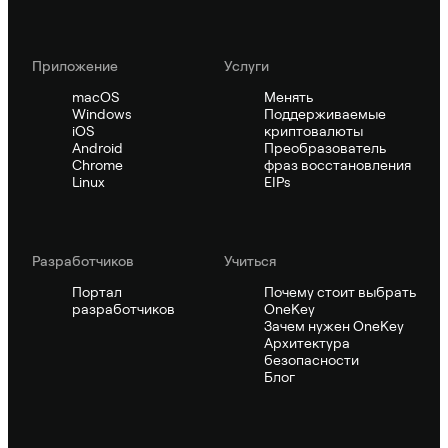
Приложение
Услуги
macOS
Менять
Windows
Поддерживаемые
iOS
криптовалюты
Android
Преобразователь
Chrome
фраз восстановления
Linux
EIPs
Pазработчиков
Учиться
Портал
Почему стоит выбрать
разработчиков
OneKey
Зачем нужен OneKey
Архитектура
безопасности
Блог