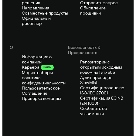
решения
Отправить запрос
Направления
Обновление
Совместные продукты
прошивки
Официальный
реселлер
О
Безопасность &
Прозрачность
Информация о
компании
Репозитории с
открытым исходным
Карьера
Найм
кодом на Гитхабе
Медиа-наборы
Аудит проведен
политика
SlowMist
конфиденциальности
Сертифицировано по
Пользовательское
ISO/IEC 27001
Соглашение
Сертификация ЕС NB
Проверка команды
(EN 18031)
Сообщить об
уязвимости