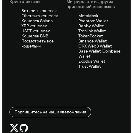
Крипто-активы
Мигрировать из других
приложений-кошельков
Биткоин-кошелек
Ethereum кошелек
MetaMask
Кошелек Solana
Phantom Wallet
XRP кошелек
Rabby Wallet
USDT кошелек
Tronlink Wallet
Кошелек BNB
TokenPocket
Посмотреть все
Binance Wallet
кошельки
OKX Web3 Wallet
Base Wallet (Coinbase
Wallet)
Exodus Wallet
Trust Wallet
Подпишитесь на наши уведомления