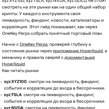
xyz:XYZ100, xyz:TSLA, xyz:NVDA, xyz:GOLD, не стоит
смотреть на эти рынки как на один общий набор
крипты. У каждого инструмента своя
ликвидность, фандинг, новости, катализаторы и
корреляция. Этот гайд показывает, как через
OneKey Perps собрать понятный торговый план.
Начни с
OneKey Perps
, проверяй глубину и
состояние рынка через
приложение Hyperliquid
, а
механику и правила сверяй с
документация
Hyperliquid
.
Как читать рынки
xyz:XYZ100
: смотри на ликвидность, фандинг,
события и корреляции до входа в бессрочники.
xyz:TSLA
: смотри на ликвидность, фандинг,
события и корреляции до входа в бессрочники.
xyz:NVDA
: смотри на ликвидность, фандинг,