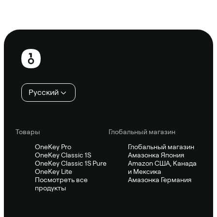
Спросить Sifu
Нижний
колонтитул
Русский
Товары
Глобальный магазин
OneKey Pro
Глобальный магазин
OneKey Classic 1S
Амазонка Япония
OneKey Classic 1S Pure
Amazon США, Канада
OneKey Lite
и Мексика
Посмотреть все
Амазонка Германия
продукты