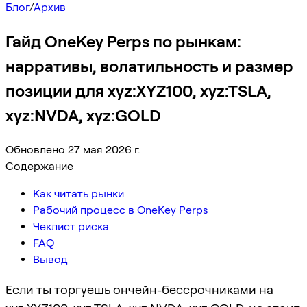
Блог
/
Архив
Гайд OneKey Perps по рынкам:
нарративы, волатильность и размер
позиции для xyz:XYZ100, xyz:TSLA,
xyz:NVDA, xyz:GOLD
Обновлено 27 мая 2026 г.
Содержание
Как читать рынки
Рабочий процесс в OneKey Perps
Чеклист риска
FAQ
Вывод
Если ты торгуешь ончейн-бессрочниками на