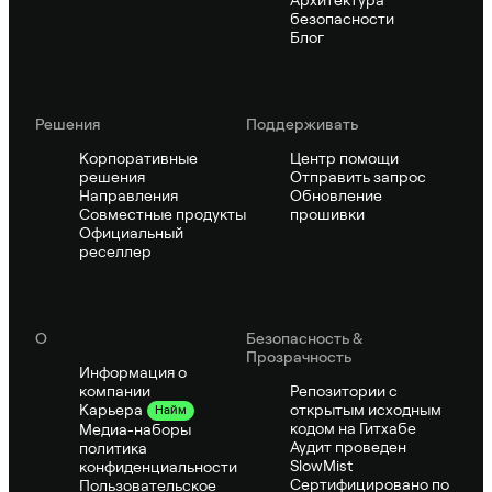
безопасности
Блог
Решения
Поддерживать
Корпоративные
Центр помощи
решения
Отправить запрос
Направления
Обновление
Совместные продукты
прошивки
Официальный
реселлер
О
Безопасность &
Прозрачность
Информация о
компании
Репозитории с
открытым исходным
Карьера
Найм
кодом на Гитхабе
Медиа-наборы
Аудит проведен
политика
SlowMist
конфиденциальности
Сертифицировано по
Пользовательское