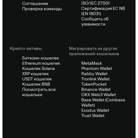
ISO/IEC 27001
Соглашение
Сертификация ЕС NB
Проверка команды
(EN 18031)
Сообщить об
уязвимости
Крипто-активы
Мигрировать из других
приложений-кошельков
Биткоин-кошелек
Ethereum кошелек
MetaMask
Кошелек Solana
Phantom Wallet
XRP кошелек
Rabby Wallet
USDT кошелек
Tronlink Wallet
Кошелек BNB
TokenPocket
Посмотреть все
Binance Wallet
кошельки
OKX Web3 Wallet
Base Wallet (Coinbase
Wallet)
Exodus Wallet
Trust Wallet