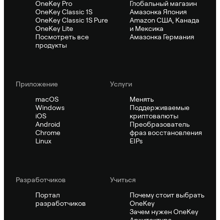
OneKey Pro
Глобальный магазин
OneKey Classic 1S
Амазонка Япония
OneKey Classic 1S Pure
Amazon США, Канада
OneKey Lite
и Мексика
Посмотреть все
Амазонка Германия
продукты
Приложение
Услуги
macOS
Менять
Windows
Поддерживаемые
iOS
криптовалюты
Android
Преобразователь
Chrome
фраз восстановления
Linux
EIPs
Pазработчиков
Учиться
Портал
Почему стоит выбрать
разработчиков
OneKey
Зачем нужен OneKey
Архитектура