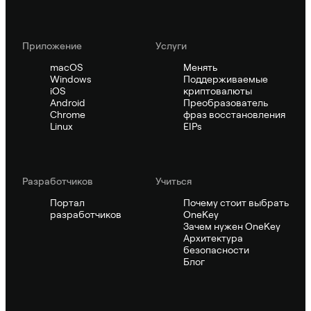
Приложение
Услуги
macOS
Менять
Windows
Поддерживаемые
iOS
криптовалюты
Android
Преобразователь
Chrome
фраз восстановления
Linux
EIPs
Pазработчиков
Учиться
Портал
Почему стоит выбрать
разработчиков
OneKey
Зачем нужен OneKey
Архитектура
безопасности
Блог