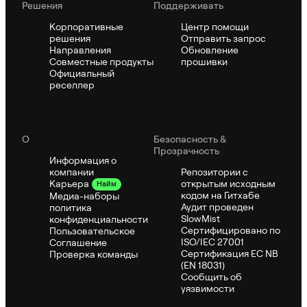
Решения
Поддерживать
Корпоративные
Центр помощи
решения
Отправить запрос
Направления
Обновление
Совместные продукты
прошивки
Официальный
реселлер
О
Безопасность &
Прозрачность
Информация о
компании
Репозитории с
открытым исходным
Карьера
Найм
кодом на Гитхабе
Медиа-наборы
Аудит проведен
политика
SlowMist
конфиденциальности
Сертифицировано по
Пользовательское
ISO/IEC 27001
Соглашение
Сертификация ЕС NB
Проверка команды
(EN 18031)
Сообщить об
уязвимости