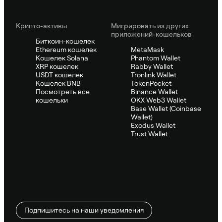
Крипто-активы
Мигрировать из других
приложений-кошельков
Биткоин-кошелек
Ethereum кошелек
MetaMask
Кошелек Solana
Phantom Wallet
XRP кошелек
Rabby Wallet
USDT кошелек
Tronlink Wallet
Кошелек BNB
TokenPocket
Посмотреть все
Binance Wallet
кошельки
OKX Web3 Wallet
Base Wallet (Coinbase
Wallet)
Exodus Wallet
Trust Wallet
Подпишитесь на наши уведомления