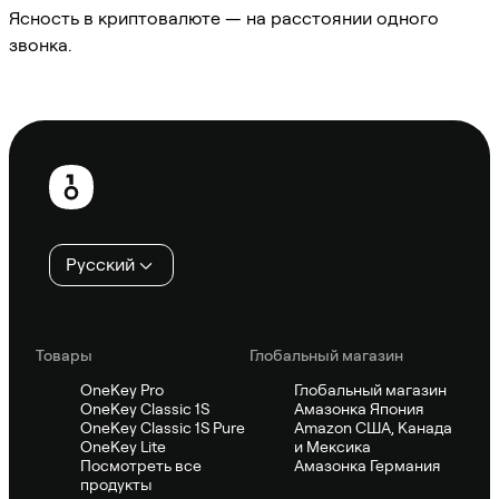
Ясность в криптовалюте — на расстоянии одного
звонка.
Спросить Sifu
Нижний
колонтитул
Русский
Товары
Глобальный магазин
OneKey Pro
Глобальный магазин
OneKey Classic 1S
Амазонка Япония
OneKey Classic 1S Pure
Amazon США, Канада
OneKey Lite
и Мексика
Посмотреть все
Амазонка Германия
продукты