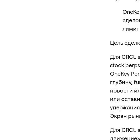
OneKe
сделок
лимит
Цель сдел
Для CRCL э
stock perps
OneKey Per
глубину, f
новости ил
или остави
удержания
Экран рынк
Для CRCL э
движение». 