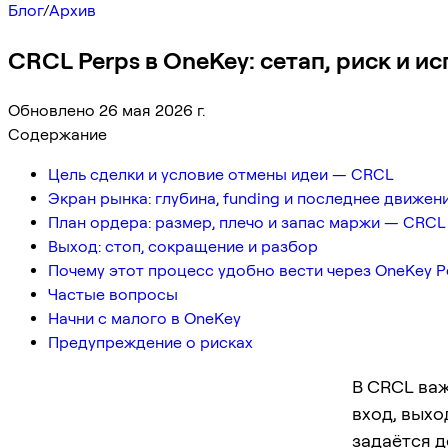
Блог
/
Архив
CRCL Perps в OneKey: сетап, риск и и
Обновлено 26 мая 2026 г.
Содержание
Цель сделки и условие отмены идеи — CRCL
Экран рынка: глубина, funding и последнее движен
План ордера: размер, плечо и запас маржи — CRCL
Выход: стоп, сокращение и разбор
Почему этот процесс удобно вести через OneKey P
Частые вопросы
Начни с малого в OneKey
Предупреждение о рисках
В CRCL важ
вход, выхо
задаётся д