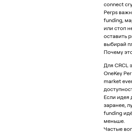
connect cry
Perps важн
funding, м
или стоп н
оставить р
выбирай п
Почему это
Для CRCL э
OneKey Perp
market eve
доступност
Если идея 
заранее, л
funding ид
меньше.
Частые во