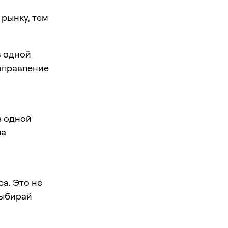
 рынку, тем
в одной
Направление
з одной
ла
а. Это не
выбирай