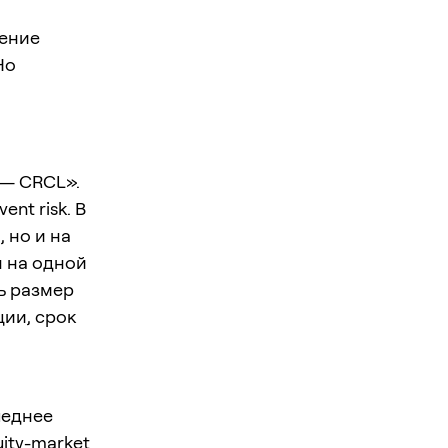
нение
Но
 — CRCL».
ent risk. В
 но и на
я на одной
ь размер
ции, срок
леднее
uity-market