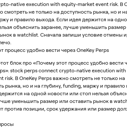
pto-native execution with equity-market event risk. В
о смотреть не только на доступность рынка, но и на
аржу и правило выхода. Если идея держится на одн
ельзя объяснить заранее, лучше уменьшить размер
ынок в watchlist. Сначала запиши условие отмены 
лечо.
т процесс удобно вести через OneKey Perps
тот блок про «Почему этот процесс удобно вести 
s». stock perps connect crypto-native execution with 
nt risk. В OneKey Perps важно смотреть не только на
ь рынка, но и на глубину, funding, маржу и правило
держится на одной новости или стоп нельзя объяс
учше уменьшить размер или оставить рынок в watchl
ёт против позиции, срок удержания или размер до
просы