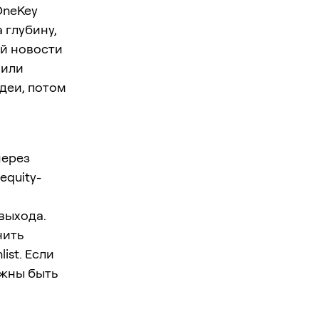
 OneKey
 глубину,
ой новости
 или
идеи, потом
через
equity-
 выхода.
нить
ist. Если
лжны быть