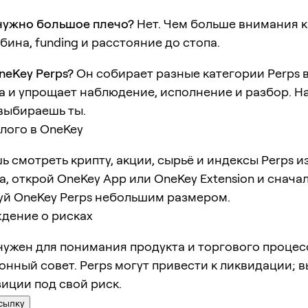
нужно большое плечо?
Нет. Чем больше внимания к
бина, funding и расстояние до стопа.
neKey Perps?
Он собирает разные категории Perps 
а и упрощает наблюдение, исполнение и разбор. 
 выбираешь ты.
лого в OneKey
ь смотреть крипту, акции, сырьё и индексы Perps и
а, открой OneKey App или OneKey Extension и снача
уй OneKey Perps небольшим размером.
дение о рисках
ужен для понимания продукта и торгового процесс
нный совет. Perps могут привести к ликвидации; 
иции под свой риск.
сылку