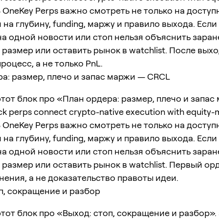
. В OneKey Perps важно смотреть не только на доступ
и на глубину, funding, маржу и правило выхода. Если
а одной новости или стоп нельзя объяснить заран
размер или оставить рынок в watchlist. После вых
роцесс, а не только PnL.
а: размер, плечо и запас маржи — CRCL
тот блок про «План ордера: размер, плечо и запас
k perps connect crypto-native execution with equity-
. В OneKey Perps важно смотреть не только на доступ
и на глубину, funding, маржу и правило выхода. Если
а одной новости или стоп нельзя объяснить заран
размер или оставить рынок в watchlist. Первый ор
нения, а не доказательство правоты идеи.
п, сокращение и разбор
тот блок про «Выход: стоп, сокращение и разбор». 