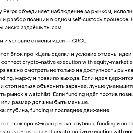
y Perps объединяет наблюдение за рынком, испол
 и разбор позиции в одном self-custody процессе. 
ы риска задаёшь ты сам.
ки и условие отмены идеи — CRCL
тот блок про «Цель сделки и условие отмены идеи
 connect crypto-native execution with equity-market ev
ps важно смотреть не только на доступность рынка,
unding, маржу и правило выхода. Если идея держитс
и стоп нельзя объяснить заранее, лучше уменьшит
ть рынок в watchlist. Если funding идёт против пози
 или размер должны быть меньше.
а: глубина, funding и последнее движение
тот блок про «Экран рынка: глубина, funding и пос
stock perps connect crypto-native execution with eq