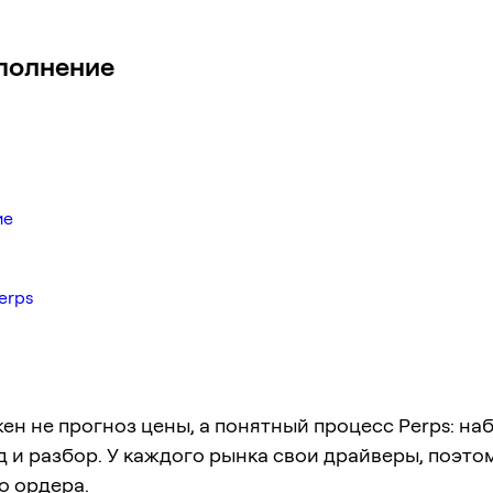
сполнение
ие
erps
ен не прогноз цены, а понятный процесс Perps: на
д и разбор. У каждого рынка свои драйверы, поэто
о ордера.