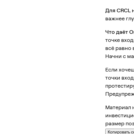
Для CRCL 
важнее глу
Что даёт O
точке вход
всё равно
Начни с ма
Если хочеш
точки вход
протестир
Предупреж
Материал н
инвестицио
размер поз
Копировать с