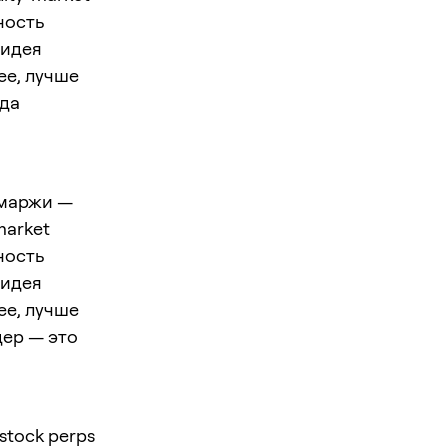
ность
 идея
ее, лучше
ода
 маржи —
market
ность
 идея
ее, лучше
дер — это
stock perps