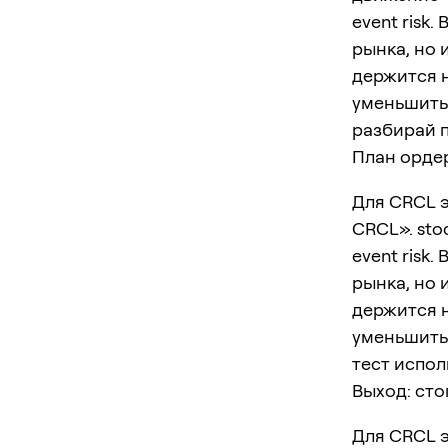
event risk
рынка, но 
держится н
уменьшить 
разбирай п
План ордер
Для CRCL э
CRCL». stoc
event risk
рынка, но 
держится н
уменьшить 
тест испол
Выход: сто
Для CRCL э