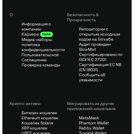
О
Безопасность &
Прозрачность
Информация о
компании
Репозитории с
открытым исходным
Карьера
Найм
кодом на Гитхабе
Медиа-наборы
Аудит проведен
политика
SlowMist
конфиденциальности
Сертифицировано по
Пользовательское
ISO/IEC 27001
Соглашение
Сертификация ЕС NB
Проверка команды
(EN 18031)
Сообщить об
уязвимости
Крипто-активы
Мигрировать из других
приложений-кошельков
Биткоин-кошелек
Ethereum кошелек
MetaMask
Кошелек Solana
Phantom Wallet
XRP кошелек
Rabby Wallet
USDT кошелек
Tronlink Wallet