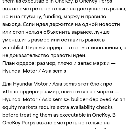
them as executable in OneKey. В OneKey Perps
важно смотреть не только на доступность рынка,
но и на глубину, funding, маржу и правило
выхода. Если идея держится на одной новости
или стоп нельзя объяснить заранее, лучше
уменьшить размер или оставить рынок в
watchlist. Первый ордер — это тест исполнения, а
не доказательство правоты идеи.
План ордера: размер, плечо и запас маржи —
Hyundai Motor / Asia semis
Для Hyundai Motor / Asia semis этот блок про
«План ордера: размер, плечо и запас маржи —
Hyundai Motor / Asia semis». builder-deployed Asian
equity markets require extra availability checks
before treating them as executable in OneKey. В
OneKey Perps важно смотреть не только на