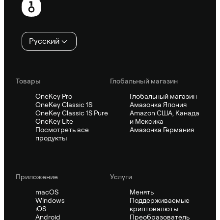
колонтитул
Русский
Товары
Глобальный магазин
OneKey Pro
Глобальный магазин
OneKey Classic 1S
Амазонка Япония
OneKey Classic 1S Pure
Amazon США, Канада
OneKey Lite
и Мексика
Посмотреть все
Амазонка Германия
продукты
Приложение
Услуги
macOS
Менять
Windows
Поддерживаемые
iOS
криптовалюты
Android
Преобразователь