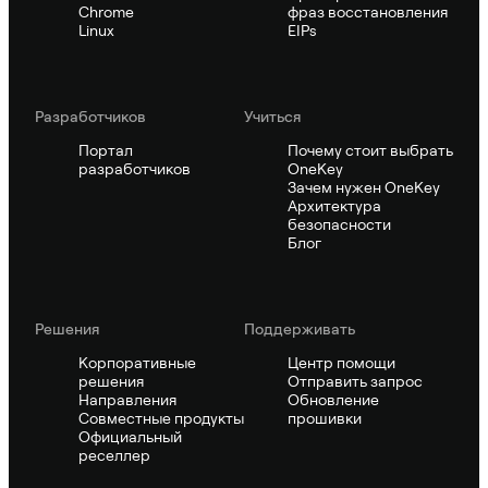
Chrome
фраз восстановления
Linux
EIPs
Pазработчиков
Учиться
Портал
Почему стоит выбрать
разработчиков
OneKey
Зачем нужен OneKey
Архитектура
безопасности
Блог
Решения
Поддерживать
Корпоративные
Центр помощи
решения
Отправить запрос
Направления
Обновление
Совместные продукты
прошивки
Официальный
реселлер