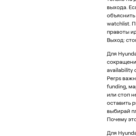
выхода. Ес
объяснить 
watchlist.
правоты и
Выход: сто
Для Hyundai
сокращение 
availabilit
Perps важн
funding, м
или стоп н
оставить р
выбирай п
Почему это
Для Hyunda