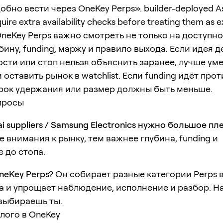
обно вести через OneKey Perps». builder-deployed As
uire extra availability checks before treating them as e
OneKey Perps важно смотреть не только на доступно
убину, funding, маржу и правило выхода. Если идея 
сти или стоп нельзя объяснить заранее, лучше ум
 оставить рынок в watchlist. Если funding идёт прот
срок удержания или размер должны быть меньше.
просы
i suppliers / Samsung Electronics нужно большое пл
 внимания к рынку, тем важнее глубина, funding и
 до стопа.
neKey Perps?
Он собирает разные категории Perps 
а и упрощает наблюдение, исполнение и разбор. 
 выбираешь ты.
лого в OneKey