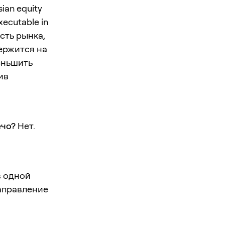
ian equity
xecutable in
сть рынка,
держится на
еньшить
ив
ечо?
Нет.
в одной
Направление