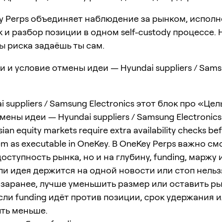
y Perps объединяет наблюдение за рынком, испол
 и разбор позиции в одном self-custody процессе. 
ы риска задаёшь ты сам.
и и условие отмены идеи — Hyundai suppliers / Sam
i suppliers / Samsung Electronics этот блок про «Цел
ены идеи — Hyundai suppliers / Samsung Electronics»
ian equity markets require extra availability checks be
hem as executable in OneKey. В OneKey Perps важно см
доступность рынка, но и на глубину, funding, маржу
ли идея держится на одной новости или стоп нельз
заранее, лучше уменьшить размер или оставить ры
 Если funding идёт против позиции, срок удержания 
ть меньше.