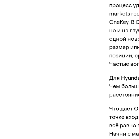
процесс уд
markets req
OneKey. В 
но и на гл
одной ново
размер или
позиции, 
Частые во
Для Hyunda
Чем больше
расстояние
Что даёт O
точке вход
всё равно
Начни с ма