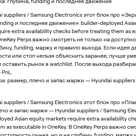
а: глубина, funding и последнее движение
i suppliers / Samsung Electronics этот блок про «Эк
unding и последнее движение». builder-deployed Asian
uire extra availability checks before treating them as e
OneKey Perps важно смотреть не только на доступно
убину, funding, маржу и правило выхода. Если идея 
сти или стоп нельзя объяснить заранее, лучше ум
 оставить рынок в watchlist. После выхода разбира
 PnL.
а: размер, плечо и запас маржи — Hyundai suppliers
i suppliers / Samsung Electronics этот блок про «Пл
ечо и запас маржи — Hyundai suppliers / Samsung Elec
loyed Asian equity markets require extra availability c
hem as executable in OneKey. В OneKey Perps важно см
доступность рынка, но и на глубину, funding, маржу