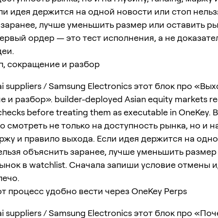
ли идея держится на одной новости или стоп нельз
заранее, лучше уменьшить размер или оставить ры
 Первый ордер — это тест исполнения, а не доказате
деи.
п, сокращение и разбор
 suppliers / Samsung Electronics этот блок про «Вых
и разбор». builder-deployed Asian equity markets re
y checks before treating them as executable in OneKey.
о смотреть не только на доступность рынка, но и на
аржу и правило выхода. Если идея держится на одн
ельзя объяснить заранее, лучше уменьшить размер
ынок в watchlist. Сначала запиши условие отмены 
лечо.
т процесс удобно вести через OneKey Perps
i suppliers / Samsung Electronics этот блок про «По