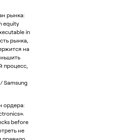
ран рынка:
 equity
xecutable in
сть рынка,
держится на
еньшить
й процесс,
 / Samsung
ан ордера:
tronics».
hecks before
отреть не
 и правило