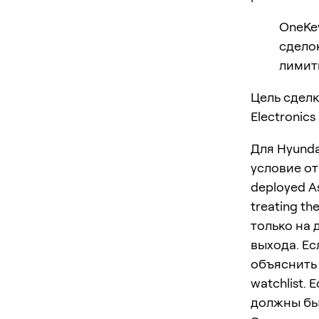
OneKe
сделок
лимит
Цель сделк
Electronics
Для Hyunda
условие отм
deployed As
treating t
только на 
выхода. Ес
объяснить 
watchlist.
должны бы