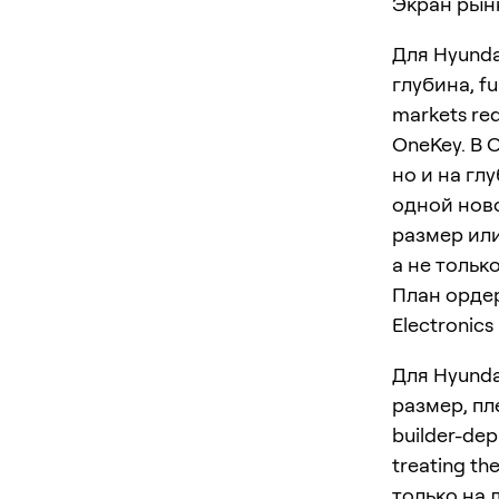
Экран рынк
Для Hyunda
глубина, f
markets req
OneKey. В 
но и на гл
одной ново
размер или
а не только
План ордер
Electronics
Для Hyunda
размер, пл
builder-dep
treating t
только на 