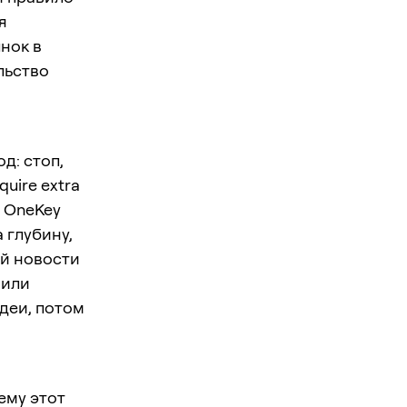
я
нок в
льство
од: стоп,
quire extra
 В OneKey
 глубину,
ой новости
 или
идеи, потом
чему этот