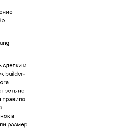
нение
Но
sung
ь сделки и
. builder-
fore
отреть не
 и правило
я
нок в
или размер