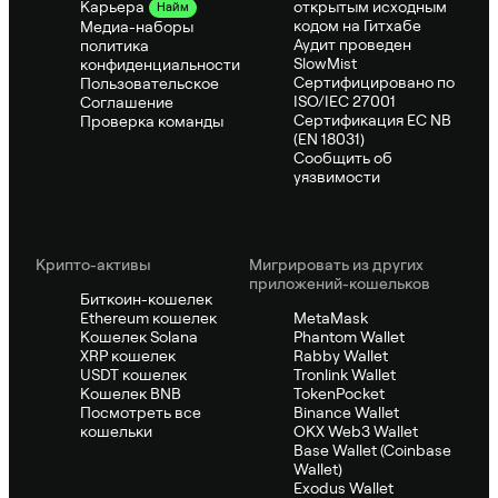
открытым исходным
Карьера
Найм
кодом на Гитхабе
Медиа-наборы
Аудит проведен
политика
SlowMist
конфиденциальности
Сертифицировано по
Пользовательское
ISO/IEC 27001
Соглашение
Сертификация ЕС NB
Проверка команды
(EN 18031)
Сообщить об
уязвимости
Крипто-активы
Мигрировать из других
приложений-кошельков
Биткоин-кошелек
Ethereum кошелек
MetaMask
Кошелек Solana
Phantom Wallet
XRP кошелек
Rabby Wallet
USDT кошелек
Tronlink Wallet
Кошелек BNB
TokenPocket
Посмотреть все
Binance Wallet
кошельки
OKX Web3 Wallet
Base Wallet (Coinbase
Wallet)
Exodus Wallet