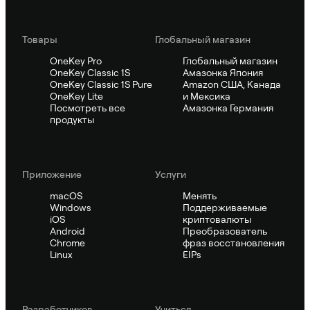
Товары
Глобальный магазин
OneKey Pro
Глобальный магазин
OneKey Classic 1S
Амазонка Япония
OneKey Classic 1S Pure
Amazon США, Канада
OneKey Lite
и Мексика
Посмотреть все
Амазонка Германия
продукты
Приложение
Услуги
macOS
Менять
Windows
Поддерживаемые
iOS
криптовалюты
Android
Преобразователь
Chrome
фраз восстановления
Linux
EIPs
Pазработчиков
Учиться