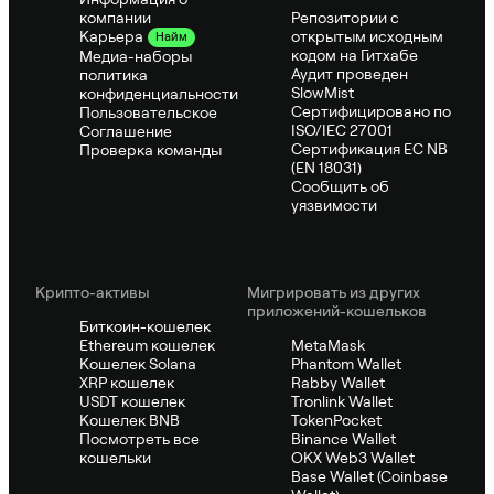
компании
Репозитории с
открытым исходным
Карьера
Найм
кодом на Гитхабе
Медиа-наборы
Аудит проведен
политика
SlowMist
конфиденциальности
Сертифицировано по
Пользовательское
ISO/IEC 27001
Соглашение
Сертификация ЕС NB
Проверка команды
(EN 18031)
Сообщить об
уязвимости
Крипто-активы
Мигрировать из других
приложений-кошельков
Биткоин-кошелек
Ethereum кошелек
MetaMask
Кошелек Solana
Phantom Wallet
XRP кошелек
Rabby Wallet
USDT кошелек
Tronlink Wallet
Кошелек BNB
TokenPocket
Посмотреть все
Binance Wallet
кошельки
OKX Web3 Wallet
Base Wallet (Coinbase