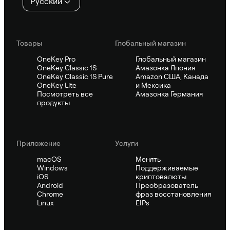
Русский
Товары
Глобальный магазин
OneKey Pro
Глобальный магазин
OneKey Classic 1S
Амазонка Япония
OneKey Classic 1S Pure
Amazon США, Канада
OneKey Lite
и Мексика
Посмотреть все
Амазонка Германия
продукты
Приложение
Услуги
macOS
Менять
Windows
Поддерживаемые
iOS
криптовалюты
Android
Преобразователь
Chrome
фраз восстановления
Linux
EIPs