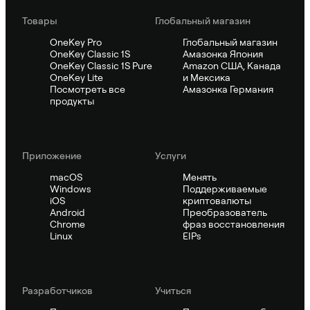
Товары
Глобальный магазин
OneKey Pro
Глобальный магазин
OneKey Classic 1S
Амазонка Япония
OneKey Classic 1S Pure
Amazon США, Канада
OneKey Lite
и Мексика
Посмотреть все
Амазонка Германия
продукты
Приложение
Услуги
macOS
Менять
Windows
Поддерживаемые
iOS
криптовалюты
Android
Преобразователь
Chrome
фраз восстановления
Linux
EIPs
Pазработчиков
Учиться