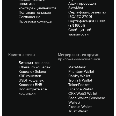
Аудит проведен
политика
SlowMist
конфиденциальности
Сертифицировано по
Пользовательское
ISO/IEC 27001
Соглашение
Сертификация ЕС NB
Проверка команды
(EN 18031)
Сообщить об
уязвимости
Крипто-активы
Мигрировать из других
приложений-кошельков
Биткоин-кошелек
Ethereum кошелек
MetaMask
Кошелек Solana
Phantom Wallet
XRP кошелек
Rabby Wallet
USDT кошелек
Tronlink Wallet
Кошелек BNB
TokenPocket
Посмотреть все
Binance Wallet
кошельки
OKX Web3 Wallet
Base Wallet (Coinbase
Wallet)
Exodus Wallet
Trust Wallet