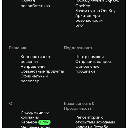
Портал
Почему стоит выбрать
разработчиков
OneKey
Зачем нужен OneKey
Архитектура
безопасности
Блог
Решения
Поддерживать
Корпоративные
Центр помощи
решения
Отправить запрос
Направления
Обновление
Совместные продукты
прошивки
Официальный
реселлер
О
Безопасность &
Прозрачность
Информация о
компании
Репозитории с
открытым исходным
Карьера
Найм
кодом на Гитхабе
Медиа-наборы