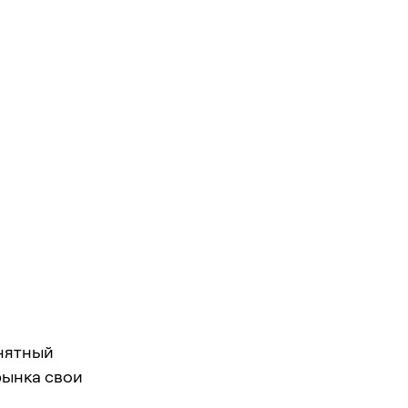
онятный
рынка свои