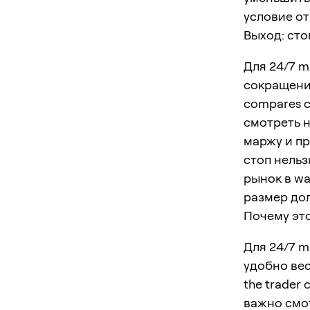
условие от
Выход: сто
Для 24/7 m
сокращение
compares ca
смотреть н
маржу и пр
стоп нельз
рынок в wa
размер до
Почему это
Для 24/7 m
удобно вес
the trader 
важно смот