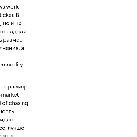
ws work
icker. В
 но и на
я на одной
ь размер
лнения, а
Commodity
ра: размер,
-market
 of chasing
пность
 идея
ее, лучше
апиши