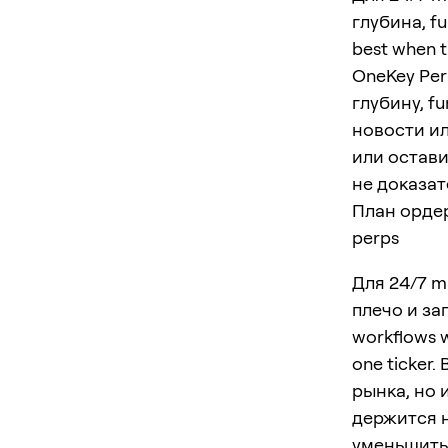
глубина, f
best when t
OneKey Per
глубину, f
новости ил
или остави
не доказат
План ордер
perps
Для 24/7 m
плечо и за
workflows w
one ticker
рынка, но 
держится н
уменьшить 