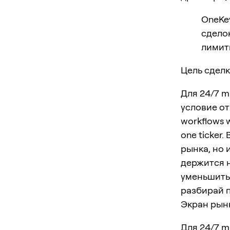
OneKe
сделок
лимит
Цель сделк
Для 24/7 m
условие от
workflows w
one ticker
рынка, но 
держится н
уменьшить 
разбирай п
Экран рынк
Для 24/7 m