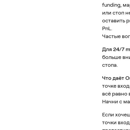
funding, м
или стоп н
оставить р
PnL.
Частые во
Для 24/7 m
больше вни
стопа.
Что даёт O
точке вход
всё равно
Начни с ма
Если хочеш
точки вход