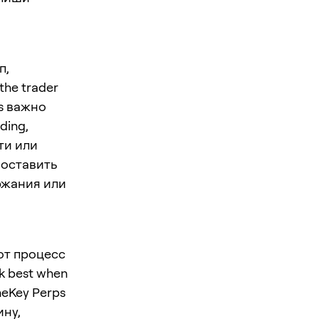
п,
the trader
ps важно
ding,
ти или
 оставить
ержания или
от процесс
k best when
neKey Perps
ину,