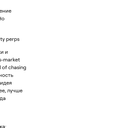
нение
Но
ty perps
ки и
s-market
 of chasing
пность
 идея
ее, лучше
ода
ка: