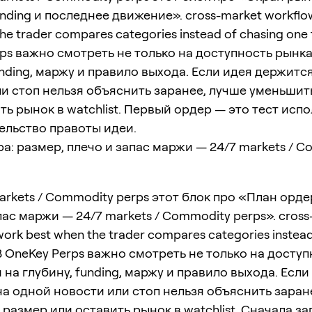
unding и последнее движение». cross-market workflo
he trader compares categories instead of chasing one t
ps важно смотреть не только на доступность рынка,
unding, маржу и правило выхода. Если идея держитс
и стоп нельзя объяснить заранее, лучше уменьшит
ть рынок в watchlist. Первый ордер — это тест испо
ельство правоты идеи.
а: размер, плечо и запас маржи — 24/7 markets / 
arkets / Commodity perps этот блок про «План орде
пас маржи — 24/7 markets / Commodity perps». cross
ork best when the trader compares categories instead
. В OneKey Perps важно смотреть не только на досту
и на глубину, funding, маржу и правило выхода. Если
а одной новости или стоп нельзя объяснить заран
размер или оставить рынок в watchlist. Сначала з