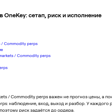
 в OneKey: сетап, риск и исполнение
 / Commodity perps
ие
markets / Commodity perps
erps
kets / Commodity perps важен не прогноз цены, а п
rps: наблюдение, вход, выход и разбор. У каждого 
поэтому риск задаётся до ордера.