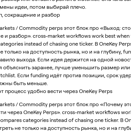
мены идеи, потом выбирай плечо.
п, сокращение и разбор
arkets / Commodity perps этот блок про «Выход: сто
 и разбор». cross-market workflows work best when 
tegories instead of chasing one ticker. В OneKey Per
е только на доступность рынка, но и на глубину, fun
авило выхода. Если идея держится на одной новос
я объяснить заранее, лучше уменьшить размер или
tchlist. Если funding идёт против позиции, срок уд
лжны быть меньше.
т процесс удобно вести через OneKey Perps
arkets / Commodity perps этот блок про «Почему эт
ти через OneKey Perps». cross-market workflows wor
compares categories instead of chasing one ticker. В O
реть не только на доступность рынка, но и на глуб