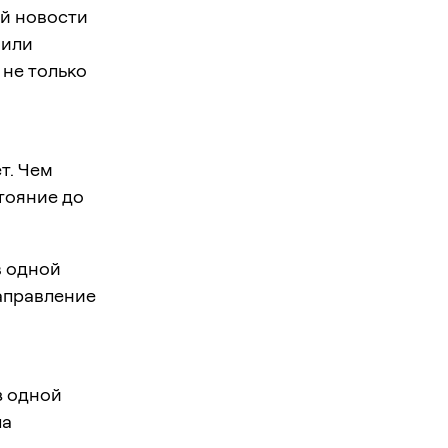
ой новости
 или
 не только
т. Чем
стояние до
в одной
Направление
з одной
ла