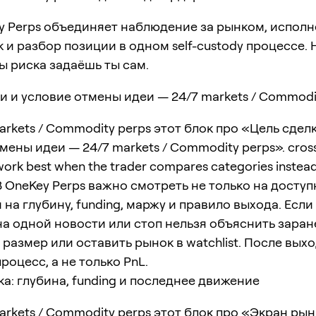
y Perps объединяет наблюдение за рынком, испол
 и разбор позиции в одном self-custody процессе. 
ы риска задаёшь ты сам.
и и условие отмены идеи — 24/7 markets / Commodi
arkets / Commodity perps этот блок про «Цель сдел
мены идеи — 24/7 markets / Commodity perps». cros
ork best when the trader compares categories instead
. В OneKey Perps важно смотреть не только на досту
и на глубину, funding, маржу и правило выхода. Если
а одной новости или стоп нельзя объяснить заран
размер или оставить рынок в watchlist. После вых
роцесс, а не только PnL.
а: глубина, funding и последнее движение
arkets / Commodity perps этот блок про «Экран рын