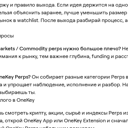
аржу и правило выхода. Если идея держится на одн
ельзя объяснить заранее, лучше уменьшить размер
ынок в watchlist. После выхода разбирай процесс, а
просы
arkets / Commodity perps нужно большое плечо?
Не
мания к рынку, тем важнее глубина, funding и рас
neKey Perps?
Он собирает разные категории Perps 
а и упрощает наблюдение, исполнение и разбор. 
 выбираешь ты.
лого в OneKey
ь смотреть крипту, акции, сырьё и индексы Perps и
а, открой OneKey App или OneKey Extension и снача