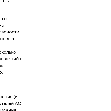
рать
ен с
ми
опасности
еновые
сколько
анзакций в
ов
p.
сания (и
ателей ACT
писания,