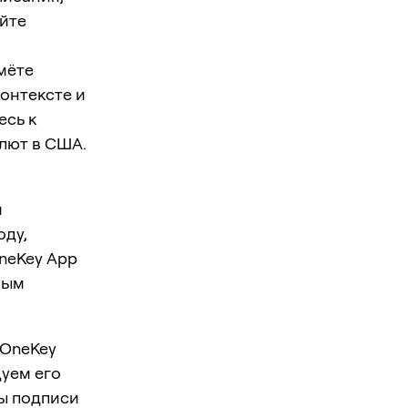
айте
мёте
онтексте и
есь к
лют в США.
и
оду,
neKey App
ным
 OneKey
дуем его
ы подписи