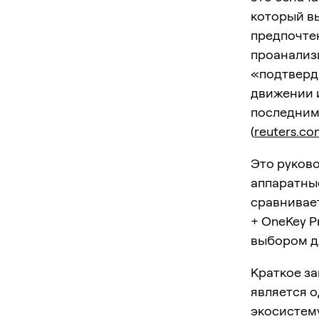
который вы
предпочте
проанализ
«подтверд
движении 
последним
(
reuters.co
Это руков
аппаратные
сравнивает
+ OneKey P
выбором д
Краткое з
является о
экосистем