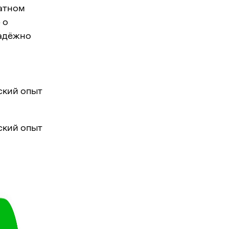
ратном
 о
надёжно
ский опыт
ский опыт