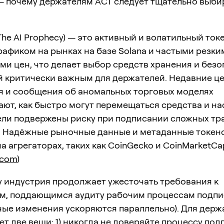
— почему держателям ACT следует тщательно выби
: The AI Prophecy) — это активный и волатильный ток
афиком на рынках на базе Solana и частыми резки
и цен, что делает выбор средств хранения и без
й критически важным для держателей. Недавние ц
я и сообщения об аномальных торговых моделях
ют, как быстро могут перемещаться средства и на
ели подвержены риску при подписании сложных тр
. Надёжные рыночные данные и метаданные токен
а агрегаторах, таких как CoinGecko и CoinMarketCa
.com
)
у индустрия продолжает ужесточать требования к
м, поддающимся аудиту рабочим процессам подпи
ные изменения ускоряются параллельно). Для держ
ет две вещи: 1) никогда не доверяйте процессу под