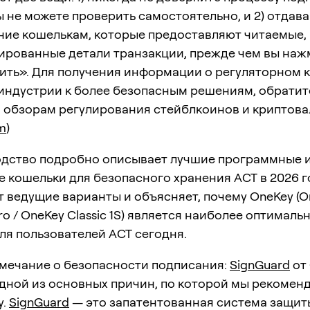
 не можете проверить самостоятельно, и 2) отдав
ние кошелькам, которые предоставляют читаемые,
ированные детали транзакции, прежде чем вы наж
ить». Для получения информации о регуляторном к
индустрии к более безопасным решениям, обратит
 обзорам регулирования стейблкоинов и криптова
m
)
одство подробно описывает лучшие программные 
 кошельки для безопасного хранения ACT в 2026 г
 ведущие варианты и объясняет, почему OneKey (O
ro / OneKey Classic 1S) является наиболее оптималь
ля пользователей ACT сегодня.
амечание о безопасности подписания:
SignGuard
от
дной из основных причин, по которой мы рекомен
у.
SignGuard
— это запатентованная система защит