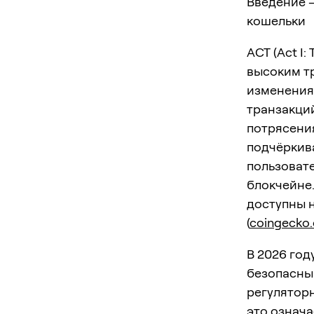
Введение 
кошельки
ACT (Act I
высоким тр
изменениям
транзакци
потрясени
подчёркива
пользоват
блокчейне
доступны н
(
coingecko
В 2026 год
безопасны
регулятор
это означа