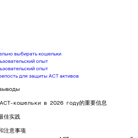
ельно выбирать кошельки
ьзовательский опыт
ьзовательский опыт
репость для защиты ACT активов
выводы
 ACT-кошельки в 2026 году的重要信息
和最佳实践
议和注意事项