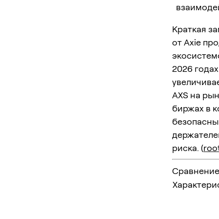
взаимодей
Краткая за
от Axie пр
экосистемо
2026 годах
увеличива
AXS на рын
биржах в к
безопасны
держателей
риска. (
roo
Сравнение
Характери