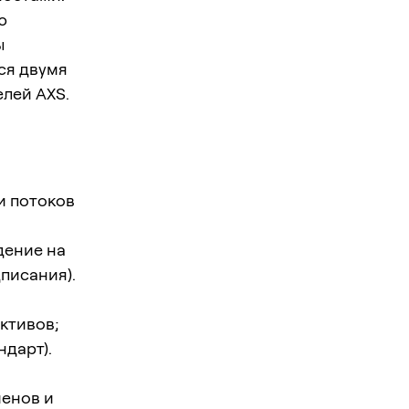
ю
ы
ся двумя
лей AXS.
и потоков
дение на
писания).
ктивов;
дарт).
менов и