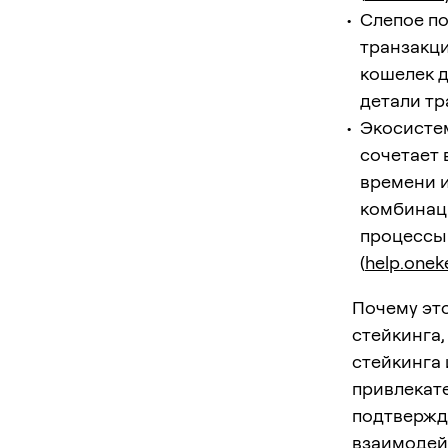
Слепое п
транзакц
кошелек д
детали тр
Экосистем
сочетает 
времени и
комбинац
процессы
(
help.onek
Почему это
стейкинга,
стейкинга 
привлекат
подтвержд
взаимодей