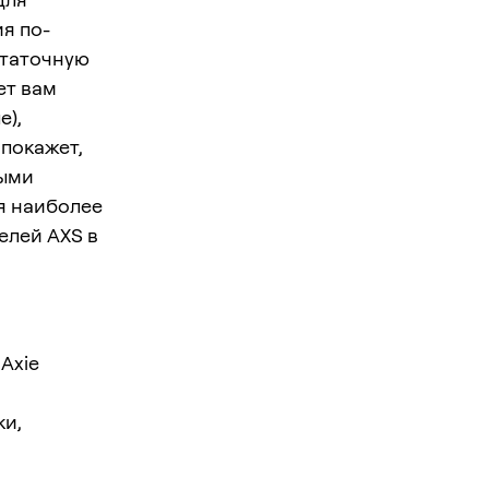
ия по-
статочную
ет вам
е),
 покажет,
ными
ся наиболее
елей AXS в
Axie
ки,