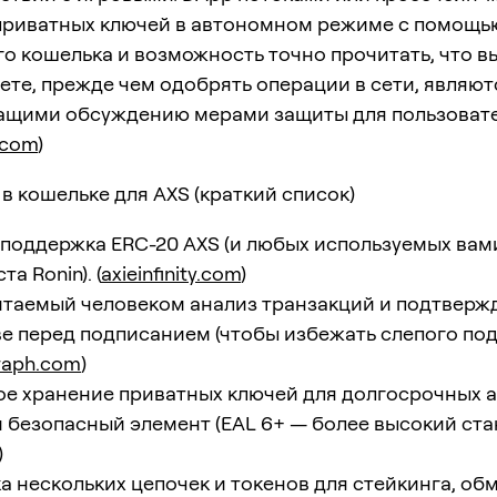
приватных ключей в автономном режиме с помощь
о кошелька и возможность точно прочитать, что в
те, прежде чем одобрять операции в сети, являют
ащими обсуждению мерами защиты для пользовате
y.com
)
 в кошельке для AXS (краткий список)
поддержка ERC-20 AXS (и любых используемых вам
та Ronin). (
axieinfinity.com
)
итаемый человеком анализ транзакций и подтверж
е перед подписанием (чтобы избежать слепого под
raph.com
)
е хранение приватных ключей для долгосрочных а
безопасный элемент (EAL 6+ — более высокий стан
)
 нескольких цепочек и токенов для стейкинга, об