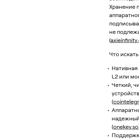
Хранение 
аппаратног
подписывае
не подлеж
(
axieinfinit
Что искать
Нативная 
L2 или мос
Четкий, ч
устройств
(
cointeleg
Аппаратно
надежный 
(
onekey.so
Поддержка