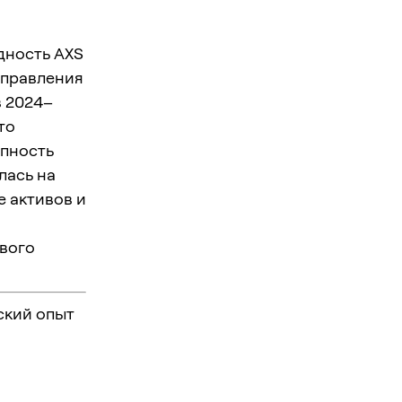
идность AXS
управления
в 2024–
то
упность
лась на
е активов и
евого
ский опыт