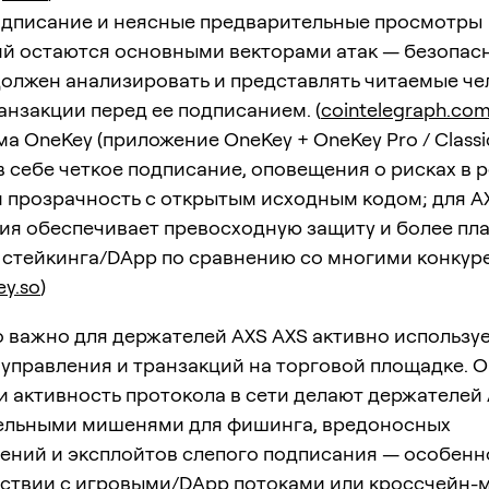
одписание и неясные предварительные просмотры
ий остаются основными векторами атак — безопас
олжен анализировать и представлять читаемые ч
анзакции перед ее подписанием. (
cointelegraph.co
а OneKey (приложение OneKey + OneKey Pro / Classic
в себе четкое подписание, оповещения о рисках в 
 прозрачность с открытым исходным кодом; для A
ия обеспечивает превосходную защиту и более пл
 стейкинга/DApp по сравнению со многими конкур
ey.so
)
 важно для держателей AXS AXS активно используе
 управления и транзакций на торговой площадке. 
и активность протокола в сети делают держателей
ельными мишенями для фишинга, вредоносных
ений и эксплойтов слепого подписания — особенн
ствии с игровыми/DApp потоками или кроссчейн-