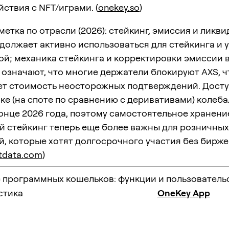
ствия с NFT/играми. (
onekey.so
)
метка по отрасли (2026): стейкинг, эмиссия и ликв
одолжает активно использоваться для стейкинга и 
й; механика стейкинга и корректировки эмиссии 
 означают, что многие держатели блокируют AXS, ч
ет стоимость неосторожных подтверждений. Дост
ке (на споте по сравнению с деривативами) колеба
онце 2026 года, поэтому самостоятельное хранени
й стейкинг теперь еще более важны для розничных
, которые хотят долгосрочного участия без бирж
tdata.com
)
 программных кошельков: функции и пользователь
стика
OneKey App