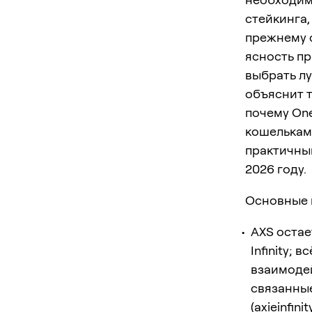
стейкинга,
прежнему 
ясность п
выбрать лу
объяснит т
почему On
кошельками
практичны
2026 году.
Основные 
AXS остае
Infinity;
взаимодей
связанны
(
axieinfini