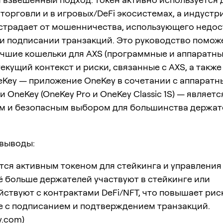
 торговли и в игровых/DeFi экосистемах, а индустр
страдает от мошенничества, использующего недо
ри подписании транзакций. Это руководство помож
чшие кошельки для AXS (программные и аппаратны
екущий контекст и риски, связанные с AXS, а также
eKey — приложение OneKey в сочетании с аппарат
 OneKey (OneKey Pro и OneKey Classic 1S) — являет
м и безопасным выбором для большинства держат
выводы:
тся активным токеном для стейкинга и управления 
 всё больше держателей участвуют в стейкинге или
ствуют с контрактами DeFi/NFT, что повышает рис
е с подписанием и подтверждением транзакций.
ty.com
)