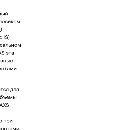
ный
еловеком
m
)
 1S)
реальном
XS эта
авные
ентами.
тся для
Объемы
 AXS
о при
мостами.