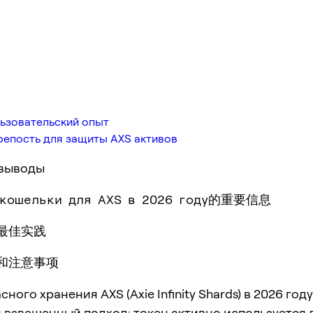
ьзовательский опыт
репость для защиты AXS активов
выводы
 кошельки для AXS в 2026 году的重要信息
和最佳实践
议和注意事项
ного хранения AXS (Axie Infinity Shards) в 2026 году
 взвешенный подход: токен активно используется 