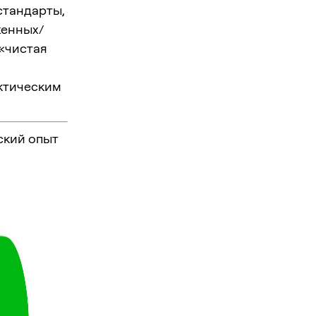
стандарты,
женных/
 «чистая
ктическим
ский опыт