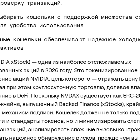
роверку транзакций.
выбирать кошельки с поддержкой множества с
ля удобства использования.
тные кошельки обеспечивают надежное холодн
активов.
DIA xStock) — одна из наиболее отслеживаемых
ванных акций в 2026 году. Это токенизированное
ние акций NVIDIA, цель которого — отражать цену
я при этом круглосуточную торговлю, долевое вл
ние в DeFi. Поскольку NVDAX существует как ERC-20
окчейне, выпущенный Backed Finance (xStocks), кра
и механизм подписи. Кошелек должен не только по
и и стандарты токенов, но и минимизировать сле
ранзакций, анализировать сложные вызовы контрак
ать надежное обнаружение рисков, прежде чем вы