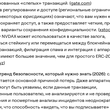
ованных «слепых» транзакций. (
gate.com
)
в регулировании и доступе (региональные огранич
 некоторых юрисдикциях) означают, что вам нужен 
охраняет доступ, а также предоставляет четкие, 
 варианты сохранения конфиденциальности. (
xsto
 NVDAX может использоваться в качестве залога,
ься стейкингу или перемещаться между блокчейна
ранзакций, фильтрация спама и интеграция с аппа
имеют большее значение, чем для простого ERC-20
yz
)
ренд безопасности, который нужно знать (2026):
с
стается основной причиной потерь. Даже аппаратн
огут быть уязвимы, если данные транзакции,
енные пользователю, не анализируются и не прове
ния и посмертные анализы инцидентов неоднокра
, что способность «видеть, что вы подписываете»