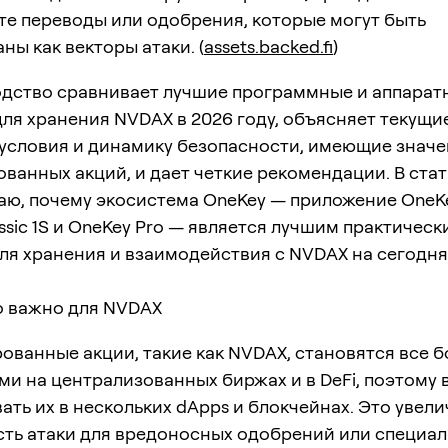
те переводы или одобрения, которые могут быть
ны как векторы атаки. (
assets.backed.fi
)
одство сравнивает лучшие программные и аппарат
ля хранения NVDAX в 2026 году, объясняет текущи
условия и динамику безопасности, имеющие значе
ванных акций, и дает четкие рекомендации. В стат
аю, почему экосистема OneKey — приложение OneKe
ssic 1S и OneKey Pro — является лучшим практическ
ля хранения и взаимодействия с NVDAX на сегодн
о важно для NVDAX
ованные акции, такие как NVDAX, становятся все б
и на централизованных биржах и в DeFi, поэтому 
ать их в нескольких dApps и блокчейнах. Это увел
ть атаки для вредоносных одобрений или специа