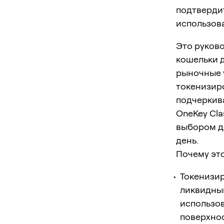
подтверди
использова
Это руков
кошельки д
рыночные 
токенизиро
подчеркив
OneKey Cla
выбором д
день.
Почему эт
Токенизир
ликвидным
использов
поверхнос