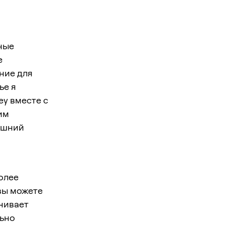
ные
е
ние для
ье я
y вместе с
им
яшний
олее
вы можете
ичивает
льно