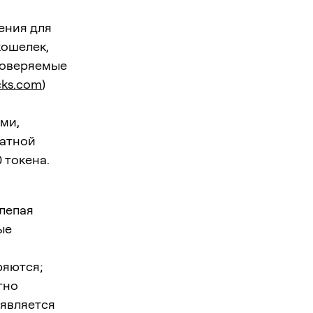
ения для
кошелек,
проверяемые
cks.com
)
ми,
ратной
 токена.
лепая
ые
ряются;
тно
 является