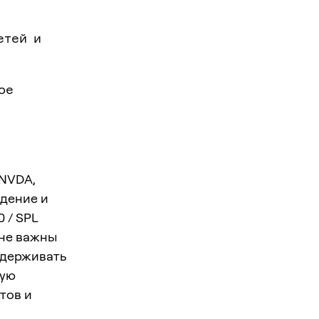
етей и
ое
 NVDA,
адение и
 / SPL
йне важны
ддерживать
пую
тов и