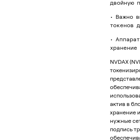
двойную п
• Важно 
токенов д
• Аппара
хранение 
NVDAX (NVI
токенизиро
представле
обеспечива
использова
актив в бл
хранение 
нужные сет
подпись т
обеспечив