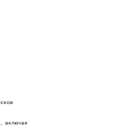
исков
, включая