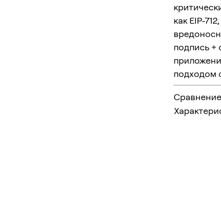
критическ
как EIP-71
вредоносны
подпись +
приложени
подходом с
Сравнение
Характери