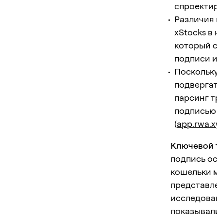
спроектир
Различия 
xStocks в
который с
подписи и
Поскольку
подвергат
парсинг т
подписью 
(
app.rwa.x
Ключевой т
подпись о
кошельки м
представл
исследова
показывали