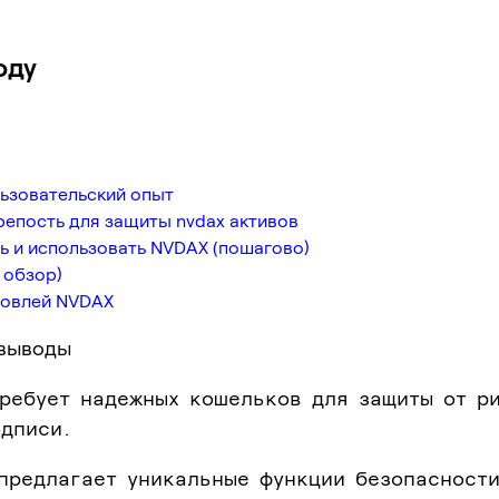
оду
ьзовательский опыт
репость для защиты nvdax активов
ь и использовать NVDAX (пошагово)
 обзор)
говлей NVDAX
выводы
требует надежных кошельков для защиты от р
дписи.
предлагает уникальные функции безопасности