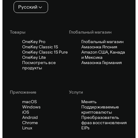
Русский
Товары
Глобальный магазин
OneKey Pro
Глобальный магазин
OneKey Classic 1S
Амазонка Япония
OneKey Classic 1S Pure
Amazon США, Канада
OneKey Lite
и Мексика
Посмотреть все
Амазонка Германия
продукты
Приложение
Услуги
macOS
Менять
Windows
Поддерживаемые
iOS
криптовалюты
Android
Преобразователь
Chrome
фраз восстановления
Linux
EIPs