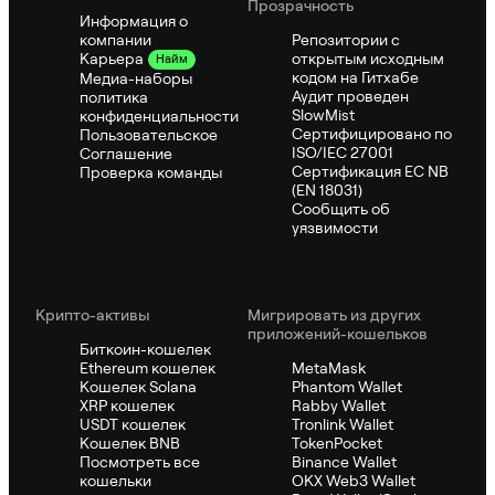
Прозрачность
Информация о
компании
Репозитории с
открытым исходным
Карьера
Найм
кодом на Гитхабе
Медиа-наборы
Аудит проведен
политика
SlowMist
конфиденциальности
Сертифицировано по
Пользовательское
ISO/IEC 27001
Соглашение
Сертификация ЕС NB
Проверка команды
(EN 18031)
Сообщить об
уязвимости
Крипто-активы
Мигрировать из других
приложений-кошельков
Биткоин-кошелек
Ethereum кошелек
MetaMask
Кошелек Solana
Phantom Wallet
XRP кошелек
Rabby Wallet
USDT кошелек
Tronlink Wallet
Кошелек BNB
TokenPocket
Посмотреть все
Binance Wallet
кошельки
OKX Web3 Wallet