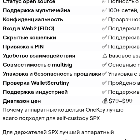
Статус open source
✅ Полностью 
Поддержка мультичейна
✅ 100+ сетей,
Конфиденциальность
✅ Прозрачнос
Вход в Web2 (FIDO)
✅ Поддержив
Скрытые кошельки
✅ Поддержив
Привязка к PIN
✅ Поддержив
Удобство взаимодействия
⚠️ Базовое в
Совместимость с multisig
✅ Основные m
Упаковка и безопасность прошивки
✅ Упаковка с
Проверка 
WalletScrutiny
✅ Пройдено в
Поддержка индустрией
✅ Поддержив
Диапазон цен
💰 $79–$99
Почему аппаратные кошельки OneKey лучше
всего подходят для self-custody SPX
Для держателей SPX лучший аппаратный