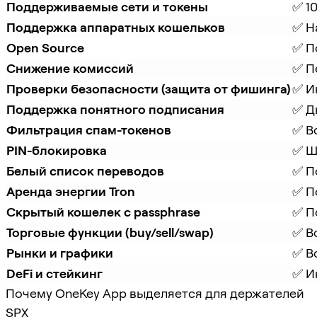
Поддерживаемые сети и токены
✅ 1
Поддержка аппаратных кошельков
✅ Н
Open Source
✅ П
Снижение комиссий
✅ П
Проверки безопасности (защита от фишинга)
✅ И
Поддержка понятного подписания
✅ Д
Фильтрация спам-токенов
✅ В
PIN-блокировка
✅ Ш
Белый список переводов
✅ П
Аренда энергии Tron
✅ П
Скрытый кошелек с passphrase
✅ П
Торговые функции (buy/sell/swap)
✅ В
Рынки и графики
✅ В
DeFi и стейкинг
✅ И
Почему OneKey App выделяется для держателей
SPX