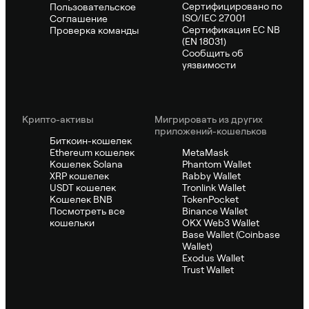
Сертифицировано по
Пользовательское
ISO/IEC 27001
Соглашение
Сертификация ЕС NB
Проверка команды
(EN 18031)
Сообщить об
уязвимости
Крипто-активы
Мигрировать из других
приложений-кошельков
Биткоин-кошелек
Ethereum кошелек
MetaMask
Кошелек Solana
Phantom Wallet
XRP кошелек
Rabby Wallet
USDT кошелек
Tronlink Wallet
Кошелек BNB
TokenPocket
Посмотреть все
Binance Wallet
кошельки
OKX Web3 Wallet
Base Wallet (Coinbase
Wallet)
Exodus Wallet
Trust Wallet