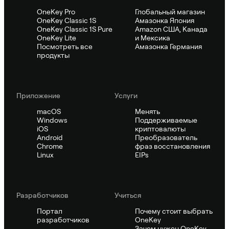
OneKey Pro
Глобальный магазин
OneKey Classic 1S
Амазонка Япония
OneKey Classic 1S Pure
Amazon США, Канада
OneKey Lite
и Мексика
Посмотреть все
Амазонка Германия
продукты
Приложение
Услуги
macOS
Менять
Windows
Поддерживаемые
iOS
криптовалюты
Android
Преобразователь
Chrome
фраз восстановления
Linux
EIPs
Pазработчиков
Учиться
Портал
Почему стоит выбрать
разработчиков
OneKey
Зачем нужен OneKey