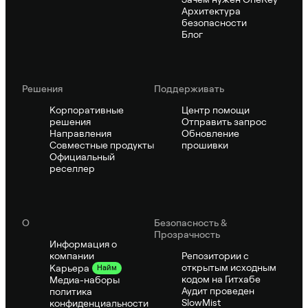
Архитектура
безопасности
Блог
Решения
Поддерживать
Корпоративные
Центр помощи
решения
Отправить запрос
Направления
Обновление
Совместные продукты
прошивки
Официальный
реселлер
О
Безопасность &
Прозрачность
Информация о
компании
Репозитории с
открытым исходным
Карьера
Найм
кодом на Гитхабе
Медиа-наборы
Аудит проведен
политика
SlowMist
конфиденциальности