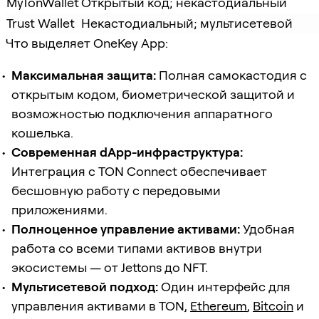
MyTonWallet
Открытый код; некастодиальный
Trust Wallet
Некастодиальный; мультисетевой
Что выделяет OneKey App:
Максимальная защита:
Полная самокастодия с
открытым кодом, биометрической защитой и
возможностью подключения аппаратного
кошелька.
Современная dApp-инфраструктура:
Интеграция с TON Connect обеспечивает
бесшовную работу с передовыми
приложениями.
Полноценное управление активами:
Удобная
работа со всеми типами активов внутри
экосистемы — от Jettons до NFT.
Мультисетевой подход:
Один интерфейс для
управления активами в TON,
Ethereum
,
Bitcoin
и