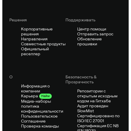
Решения
Поддерживать
Корпоративные
Центр помощи
решения
Отправить запрос
Направления
Обновление
Совместные продукты
прошивки
Официальный
реселлер
О
Безопасность &
Прозрачность
Информация о
компании
Репозитории с
открытым исходным
Карьера
Найм
кодом на Гитхабе
Медиа-наборы
Аудит проведен
политика
SlowMist
конфиденциальности
Сертифицировано по
Пользовательское
ISO/IEC 27001
Соглашение
Сертификация ЕС NB
Проверка команды
(EN 18031)