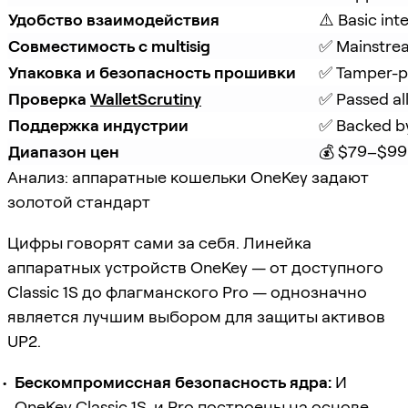
Удобство взаимодействия
⚠️ Basic int
Совместимость с multisig
✅ Mainstrea
Упаковка и безопасность прошивки
✅ Tamper-pr
Проверка 
WalletScrutiny
✅ Passed al
Поддержка индустрии
✅ Backed b
Диапазон цен
💰 $79–$99
Анализ: аппаратные кошельки OneKey задают
золотой стандарт
Цифры говорят сами за себя. Линейка
аппаратных устройств OneKey — от доступного
Classic 1S до флагманского Pro — однозначно
является лучшим выбором для защиты активов
UP2.
Бескомпромиссная безопасность ядра:
И
OneKey Classic 1S, и Pro построены на основе