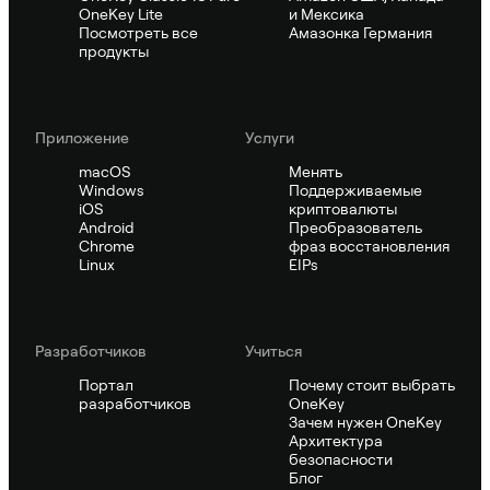
OneKey Lite
и Мексика
Посмотреть все
Амазонка Германия
продукты
Приложение
Услуги
macOS
Менять
Windows
Поддерживаемые
iOS
криптовалюты
Android
Преобразователь
Chrome
фраз восстановления
Linux
EIPs
Pазработчиков
Учиться
Портал
Почему стоит выбрать
разработчиков
OneKey
Зачем нужен OneKey
Архитектура
безопасности
Блог