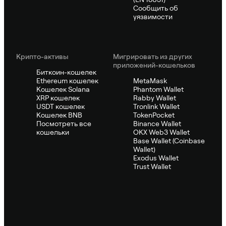
Сообщить об
уязвимости
Крипто-активы
Мигрировать из других
приложений-кошельков
Биткоин-кошелек
Ethereum кошелек
MetaMask
Кошелек Solana
Phantom Wallet
XRP кошелек
Rabby Wallet
USDT кошелек
Tronlink Wallet
Кошелек BNB
TokenPocket
Посмотреть все
Binance Wallet
кошельки
OKX Web3 Wallet
Base Wallet (Coinbase
Wallet)
Exodus Wallet
Trust Wallet