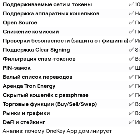
Поддерживаемые сети и токены
✅ 10
Поддержка аппаратных кошельков
✅ Н
Open Source
✅ П
Снижение комиссий
✅ П
Проверки безопасности (защита от фишинга)
✅ И
Поддержка Clear Signing
✅ 
S
Фильтрация спам-токенов
✅ В
PIN-замок
✅ Ш
Белый список переводов
✅ П
Аренда Tron Energy
✅ П
Скрытый кошелёк с passphrase
✅ П
Торговые функции (Buy/Sell/Swap)
✅ В
Рынки и графики
✅ В
DeFi и стейкинг
✅ И
Анализ: почему OneKey App доминирует