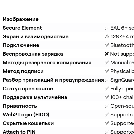
Изображение
Secure Element
✅ EAL 6+ s
Экран и взаимодействие
⚠️ 128×64 
Подключение
✅ Bluetooth
Беспроводная зарядка
❌ Not supp
Методы резервного копирования
✅ Manual re
Метод подписи
✅ Physical 
Разбор транзакций и предупреждения
✅ 
SignGuar
Статус open source
✅ Fully ope
Поддержка мультичейна
✅ 100+ chai
Приватность
✅ Open-sou
Web2 Login (FIDO)
✅ Supports
Скрытые кошельки
✅ Supporte
Attach to PIN
✅ Supporte