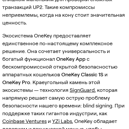
транзакций UP2. Такие компромиссы
неприемлемы, когда на кону стоит значительная
ценность.
Экосистема OneKey предоставляет
единственное по-настоящему комплексное
решение. Она сочетает универсальность и
богатый функционал
OneKey App
с
бескомпромиссной открытой безопасностью
аппаратных кошельков
OneKey Classic 1S
и
OneKey Pro
. Краеугольный камень этой
экосистемы — технология
SignGuard
, которая
напрямую решает самую острую проблему
безопасности нашего времени: blind signing. При
поддержке таких гигантов индустрии, как
Coinbase Ventures
и
YZi Labs
, OneKey обладает
доверием и технической мощью, чтобы