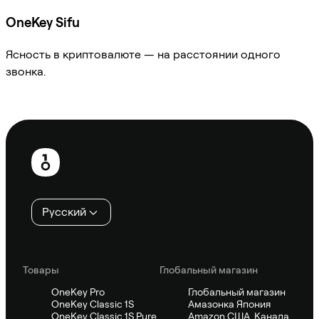
OneKey Sifu
Ясность в криптовалюте — на расстоянии одного
звонка.
Спросить Sifu
Нижний
колонтитул
Русский
Товары
Глобальный магазин
OneKey Pro
Глобальный магазин
OneKey Classic 1S
Амазонка Япония
OneKey Classic 1S Pure
Amazon США, Канада