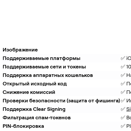
Изображение
Поддерживаемые платформы
✅ iO
Поддерживаемые сети и токены
✅ 1
Поддержка аппаратных кошельков
✅ Н
Открытый исходный код
✅ П
Снижение комиссий
✅ П
Проверки безопасности (защита от фишинга)
✅ И
Поддержка Clear Signing
✅ 
S
Фильтрация спам-токенов
✅ В
PIN-блокировка
✅ P