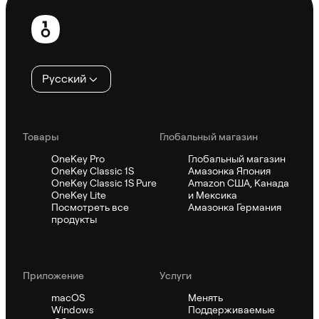
Нижний
колонтитул
Русский
Товары
Глобальный магазин
OneKey Pro
Глобальный магазин
OneKey Classic 1S
Амазонка Япония
OneKey Classic 1S Pure
Amazon США, Канада
OneKey Lite
и Мексика
Посмотреть все
Амазонка Германия
продукты
Приложение
Услуги
macOS
Менять
Windows
Поддерживаемые