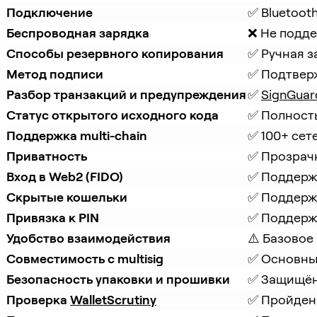
Подключение
✅ Bluetooth
Беспроводная зарядка
❌ Не подд
Способы резервного копирования
✅ Ручная з
Метод подписи
✅ Подтвер
Разбор транзакций и предупреждения
✅ 
SignGuar
Статус открытого исходного кода
✅ Полност
Поддержка multi-chain
✅ 100+ сет
Приватность
✅ Прозрачн
Вход в Web2 (FIDO)
✅ Поддерж
Скрытые кошельки
✅ Поддерж
Привязка к PIN
✅ Поддерж
Удобство взаимодействия
⚠️ Базовое
Совместимость с multisig
✅ Основные
Безопасность упаковки и прошивки
✅ Защищённ
Проверка 
WalletScrutiny
✅ Пройдены