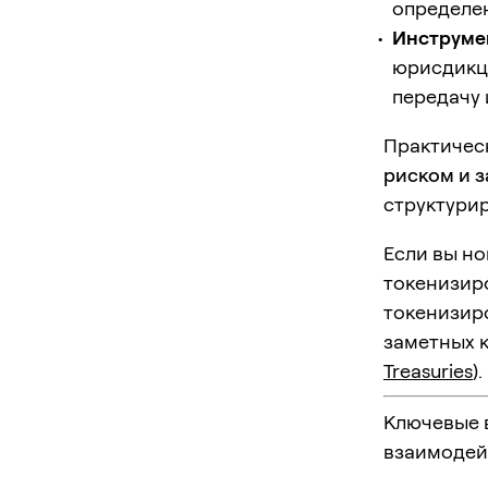
определен
Инструме
юрисдикци
передачу 
Практичес
риском и 
структурир
Если вы но
токенизиро
токенизир
заметных к
Treasuries
).
Ключевые в
взаимодей