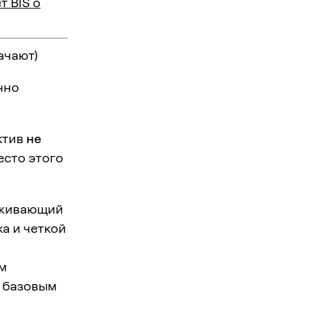
т BIS о
ачают)
нно
ктив
не
есто этого
леживающий
а и четкой
ым
т базовым