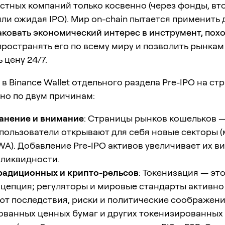
стных компаний только косвенно (через фонды, в
ли ожидая IPO). Мир on-chain пытается применить 
аковать экономический интерес в инструмент, пох
спространять его по всему миру и позволить рынкам
 цену 24/7.
в Binance Wallet отдельного раздела Pre-IPO на ст
но по двум причинам:
анение и внимание
: Страницы рынков кошельков —
 пользователи открывают для себя новые секторы 
RWA). Добавление Pre-IPO активов увеличивает их в
 ликвидности.
радиционных и крипто-рельсов
: Токенизация — это
нцепция; регуляторы и мировые стандарты активно
ют последствия, риски и политические соображени
ованных ценных бумаг и других токенизированных