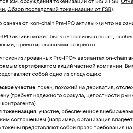
ов (см. обсуждения токенизации от BIS и FSB:
Отче
ии
,
Обзор последствий токенизации от FSB
).
 означают «on-chain Pre-IPO активы» (и что не озн
e-IPO активы
может быть неправильно понят, особе
елями, ориентированными на крипто.
«токенизированных Pre-IPO» вариантах on-chain а
прямым сертификатом акций
частной компании. Вм
редставляет собой одно из следующих:
еское участие
: токен, похожий на дериватив, отс
ену (требует надежного оракула, целостности рынк
 контрагента).
я токенизация
: участие, обеспеченное внебиржев
ким соглашением (например, организация владее
а токены представляют собой право требования на