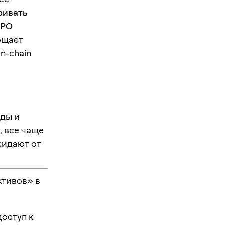
ривать
IPO
ощает
n-chain
:
ды и
, все чаще
жидают от
ктивов» в
оступ к