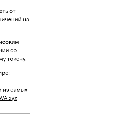
еть от
ничений на
высоким
нии со
у токену.
ире:
 из самых
WA.xyz