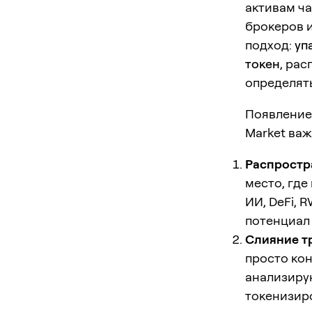
активам ча
брокеров и
подход:
уп
токен
, ра
определять
Появление 
Market важ
Распростр
место, где
ИИ, DeFi, 
потенциал
Слияние т
просто ко
анализиру
токенизир