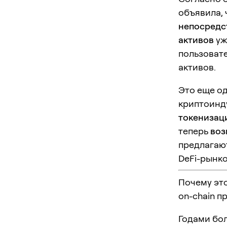
объявила,
непосредст
активов
уж
пользовате
активов.
Это еще од
криптоинд
токенизац
теперь
воз
предлагаю
DeFi-рынко
Почему это
on-chain п
Годами бо