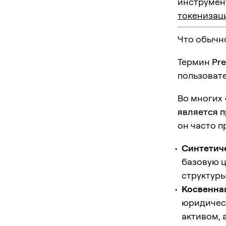
инструмент
токенизац
Что обычно
Термин
Pr
пользоват
Во многих 
является 
он часто п
Синтетич
базовую ц
структуры
Косвенна
юридичес
активом, 