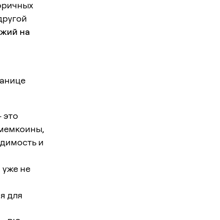
торичных
другой
ожий на
ранице
 это
(мемкоины,
идимость и
 уже не
я для