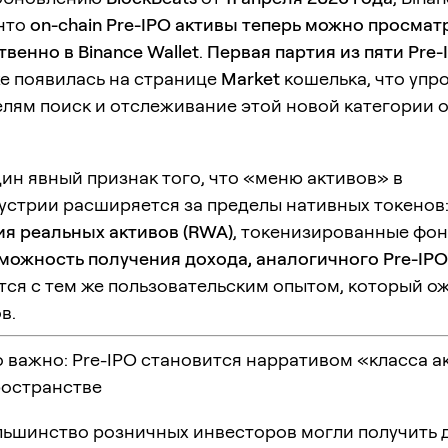
 что
on-chain Pre-IPO активы теперь можно просмат
венно в Binance Wallet
.
Первая партия из пяти Pre-
е появилась на странице
Market
кошелька, что упр
лям поиск и отслеживание этой новой категории o
ин явный признак того, что «меню активов» в
устрии расширяется за пределы нативных токенов
ия реальных активов (RWA)
, токенизированные фон
можность получения дохода, аналогичного Pre-IPO
тся с тем же пользовательским опытом, который о
в.
 важно: Pre-IPO становится нарративом «класса а
ространстве
льшинство розничных инвесторов могли получить д