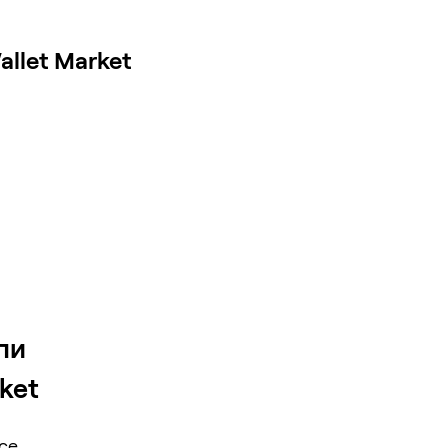
llet Market
ли
ket
nce