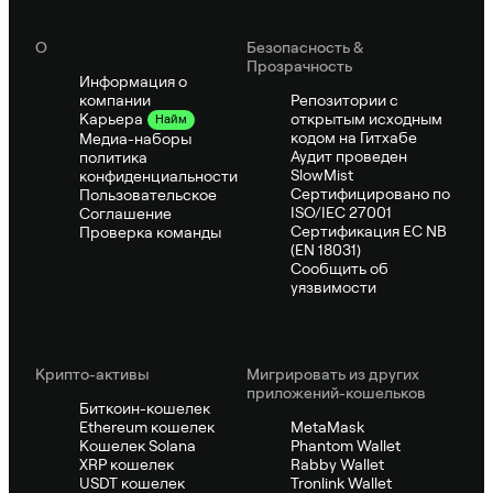
О
Безопасность &
Прозрачность
Информация о
компании
Репозитории с
открытым исходным
Карьера
Найм
кодом на Гитхабе
Медиа-наборы
Аудит проведен
политика
SlowMist
конфиденциальности
Сертифицировано по
Пользовательское
ISO/IEC 27001
Соглашение
Сертификация ЕС NB
Проверка команды
(EN 18031)
Сообщить об
уязвимости
Крипто-активы
Мигрировать из других
приложений-кошельков
Биткоин-кошелек
Ethereum кошелек
MetaMask
Кошелек Solana
Phantom Wallet
XRP кошелек
Rabby Wallet
USDT кошелек
Tronlink Wallet