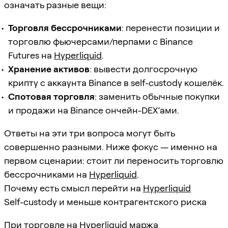
означать разные вещи:
Торговля бессрочниками
: перенести позиции и
торговлю фьючерсами/перпами с Binance
Futures на
Hyperliquid
.
Хранение активов
: вывести долгосрочную
крипту с аккаунта Binance в self-custody кошелёк.
Спотовая торговля
: заменить обычные покупки
и продажи на Binance ончейн-DEX’ами.
Ответы на эти три вопроса могут быть
совершенно разными. Ниже фокус — именно на
первом сценарии: стоит ли переносить торговлю
бессрочниками на
Hyperliquid
.
Почему есть смысл перейти на
Hyperliquid
Self-custody и меньше контрагентского риска
При торговле на
Hyperliquid
маржа