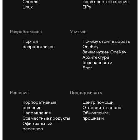
Chrome
фраз восстановления
Linux
EIPs
Pазработчиков
Учиться
Портал
Почему стоит выбрать
разработчиков
OneKey
Зачем нужен OneKey
Архитектура
безопасности
Блог
Решения
Поддерживать
Корпоративные
Центр помощи
решения
Отправить запрос
Направления
Обновление
Совместные продукты
прошивки
Официальный
реселлер