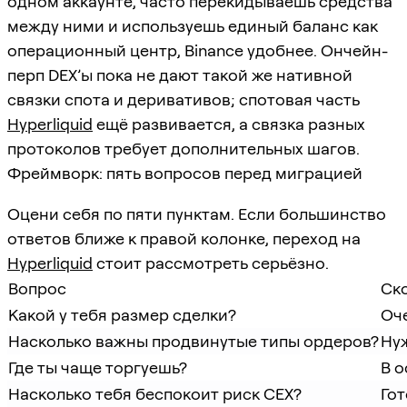
одном аккаунте, часто перекидываешь средства
между ними и используешь единый баланс как
операционный центр, Binance удобнее. Ончейн-
перп DEX’ы пока не дают такой же нативной
связки спота и деривативов; спотовая часть
Hyperliquid
ещё развивается, а связка разных
протоколов требует дополнительных шагов.
Фреймворк: пять вопросов перед миграцией
Оцени себя по пяти пунктам. Если большинство
ответов ближе к правой колонке, переход на
Hyperliquid
стоит рассмотреть серьёзно.
Вопрос
Ско
Какой у тебя размер сделки?
Оч
Насколько важны продвинутые типы ордеров?
Нуж
Где ты чаще торгуешь?
В 
Насколько тебя беспокоит риск CEX?
Гот