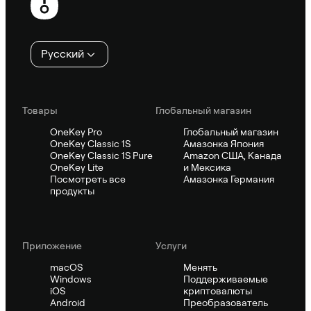
колонтитул
Русский
Товары
Глобальный магазин
OneKey Pro
Глобальный магазин
OneKey Classic 1S
Амазонка Япония
OneKey Classic 1S Pure
Amazon США, Канада
OneKey Lite
и Мексика
Посмотреть все
Амазонка Германия
продукты
Приложение
Услуги
macOS
Менять
Windows
Поддерживаемые
iOS
криптовалюты
Android
Преобразователь