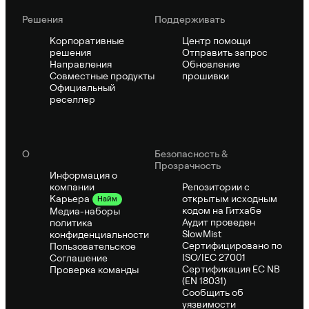
Решения
Поддерживать
Корпоративные
Центр помощи
решения
Отправить запрос
Направления
Обновление
Совместные продукты
прошивки
Официальный
реселлер
О
Безопасность &
Прозрачность
Информация о
компании
Репозитории с
открытым исходным
Карьера
Найм
кодом на Гитхабе
Медиа-наборы
Аудит проведен
политика
SlowMist
конфиденциальности
Сертифицировано по
Пользовательское
ISO/IEC 27001
Соглашение
Сертификация ЕС NB
Проверка команды
(EN 18031)
Сообщить об
уязвимости