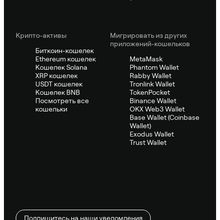
Крипто-активы
Мигрировать из других
приложений-кошельков
Биткоин-кошелек
Ethereum кошелек
MetaMask
Кошелек Solana
Phantom Wallet
XRP кошелек
Rabby Wallet
USDT кошелек
Tronlink Wallet
Кошелек BNB
TokenPocket
Посмотреть все
Binance Wallet
кошельки
OKX Web3 Wallet
Base Wallet (Coinbase
Wallet)
Exodus Wallet
Trust Wallet
Подпишитесь на наши уведомления