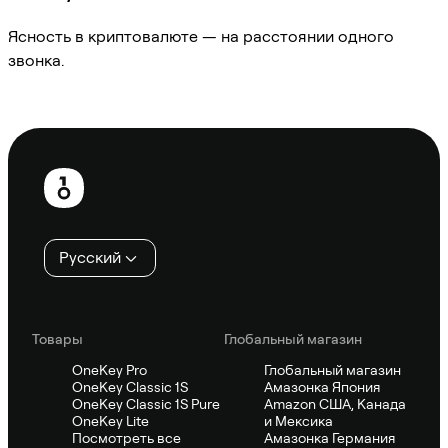
Ясность в криптовалюте — на расстоянии одного
звонка.
Спросить Sifu
Нижний
колонтитул
Русский
Товары
Глобальный магазин
OneKey Pro
Глобальный магазин
OneKey Classic 1S
Амазонка Япония
OneKey Classic 1S Pure
Amazon США, Канада
OneKey Lite
и Мексика
Посмотреть все
Амазонка Германия