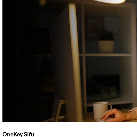
OneKey Sifu