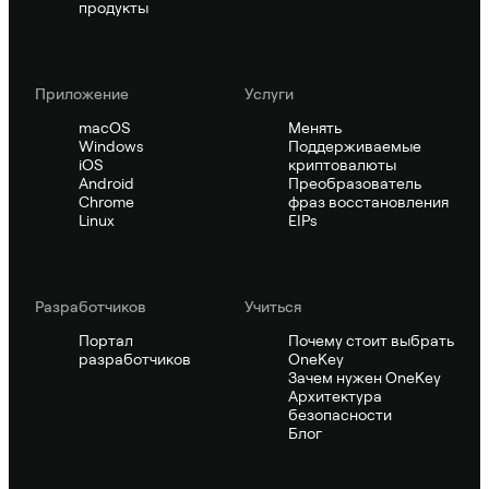
продукты
Приложение
Услуги
macOS
Менять
Windows
Поддерживаемые
iOS
криптовалюты
Android
Преобразователь
Chrome
фраз восстановления
Linux
EIPs
Pазработчиков
Учиться
Портал
Почему стоит выбрать
разработчиков
OneKey
Зачем нужен OneKey
Архитектура
безопасности
Блог