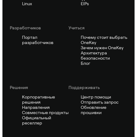
Linux
EIPs
Pазработчиков
Учиться
Портал
Почему стоит выбрать
разработчиков
OneKey
Зачем нужен OneKey
Архитектура
безопасности
Блог
Решения
Поддерживать
Корпоративные
Центр помощи
решения
Отправить запрос
Направления
Обновление
Совместные продукты
прошивки
Официальный
реселлер