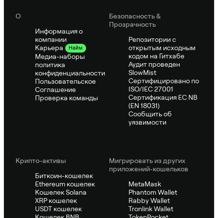
О
Безопасность &
Прозрачность
Информация о
компании
Репозитории с
открытым исходным
Карьера
Найм
кодом на Гитхабе
Медиа-наборы
Аудит проведен
политика
SlowMist
конфиденциальности
Сертифицировано по
Пользовательское
ISO/IEC 27001
Соглашение
Сертификация ЕС NB
Проверка команды
(EN 18031)
Сообщить об
уязвимости
Крипто-активы
Мигрировать из других
приложений-кошельков
Биткоин-кошелек
Ethereum кошелек
MetaMask
Кошелек Solana
Phantom Wallet
XRP кошелек
Rabby Wallet
USDT кошелек
Tronlink Wallet
Кошелек BNB
TokenPocket