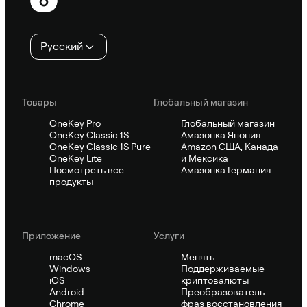
колонтитул
Русский
Товары
Глобальный магазин
OneKey Pro
Глобальный магазин
OneKey Classic 1S
Амазонка Япония
OneKey Classic 1S Pure
Amazon США, Канада
OneKey Lite
и Мексика
Посмотреть все
Амазонка Германия
продукты
Приложение
Услуги
macOS
Менять
Windows
Поддерживаемые
iOS
криптовалюты
Android
Преобразователь
Chrome
фраз восстановления