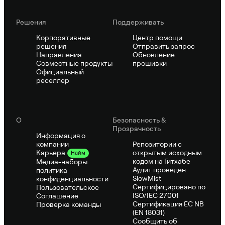
Решения
Поддерживать
Корпоративные
Центр помощи
решения
Отправить запрос
Направления
Обновление
Совместные продукты
прошивки
Официальный
реселлер
О
Безопасность &
Прозрачность
Информация о
компании
Репозитории с
открытым исходным
Карьера
Найм
кодом на Гитхабе
Медиа-наборы
Аудит проведен
политика
SlowMist
конфиденциальности
Сертифицировано по
Пользовательское
ISO/IEC 27001
Соглашение
Сертификация ЕС NB
Проверка команды
(EN 18031)
Сообщить об