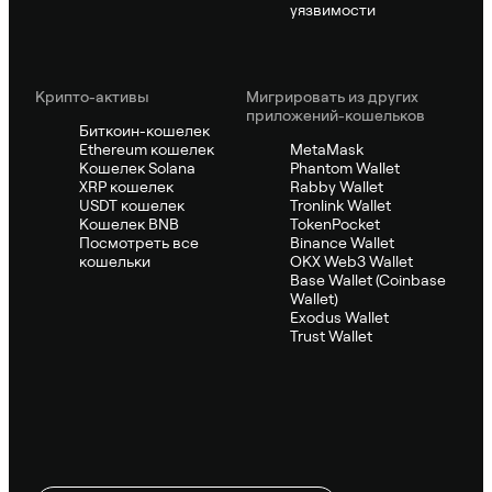
уязвимости
Крипто-активы
Мигрировать из других
приложений-кошельков
Биткоин-кошелек
Ethereum кошелек
MetaMask
Кошелек Solana
Phantom Wallet
XRP кошелек
Rabby Wallet
USDT кошелек
Tronlink Wallet
Кошелек BNB
TokenPocket
Посмотреть все
Binance Wallet
кошельки
OKX Web3 Wallet
Base Wallet (Coinbase
Wallet)
Exodus Wallet
Trust Wallet