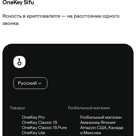
OneKey Sifu
Ясность в криптовалюте — на расстоянии одного
звонка.
Спросить Sifu
Нижний
колонтитул
Русский
Товары
Глобальный магазин
OneKey Pro
Глобальный магазин
OneKey Classic 1S
Амазонка Япония
OneKey Classic 1S Pure
Amazon США, Канада
OneKey Lite
и Мексика