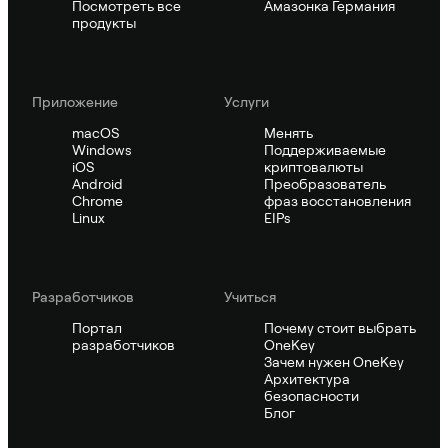
Посмотреть все
Амазонка Германия
продукты
Приложение
Услуги
macOS
Менять
Windows
Поддерживаемые
iOS
криптовалюты
Android
Преобразователь
Chrome
фраз восстановления
Linux
EIPs
Pазработчиков
Учиться
Портал
Почему стоит выбрать
разработчиков
OneKey
Зачем нужен OneKey
Архитектура
безопасности
Блог