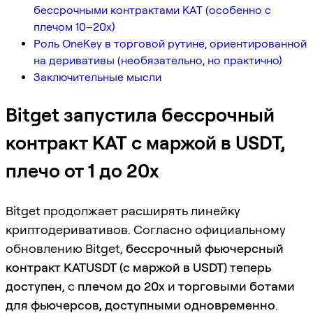
бессрочными контрактами KAT (особенно с
плечом 10–20x)
Роль OneKey в торговой рутине, ориентированной
на деривативы (необязательно, но практично)
Заключительные мысли
Bitget запустила бессрочный
контракт KAT с маржой в USDT,
плечо от 1 до 20x
Bitget продолжает расширять линейку
криптодеривативов. Согласно официальному
обновлению Bitget,
бессрочный фьючерсный
контракт KATUSDT (с маржой в USDT) теперь
доступен
, с
плечом до 20x
и
торговыми ботами
для фьючерсов, доступными одновременно
.