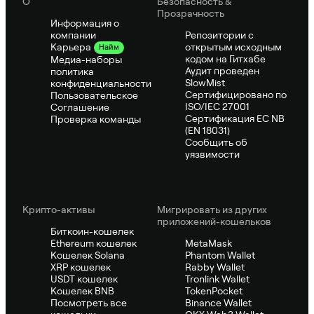
О
Безопасность &
Прозрачность
Информация о
компании
Репозитории с
открытым исходным
Карьера
Найм
кодом на Гитхабе
Медиа-наборы
Аудит проведен
политика
SlowMist
конфиденциальности
Сертифицировано по
Пользовательское
ISO/IEC 27001
Соглашение
Сертификация ЕС NB
Проверка команды
(EN 18031)
Сообщить об
уязвимости
Крипто-активы
Мигрировать из других
приложений-кошельков
Биткоин-кошелек
Ethereum кошелек
MetaMask
Кошелек Solana
Phantom Wallet
XRP кошелек
Rabby Wallet
USDT кошелек
Tronlink Wallet
Кошелек BNB
TokenPocket
Посмотреть все
Binance Wallet