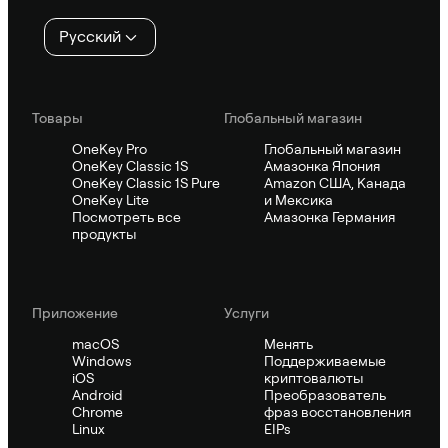
Русский
Товары
Глобальный магазин
OneKey Pro
Глобальный магазин
OneKey Classic 1S
Амазонка Япония
OneKey Classic 1S Pure
Amazon США, Канада
OneKey Lite
и Мексика
Посмотреть все
Амазонка Германия
продукты
Приложение
Услуги
macOS
Менять
Windows
Поддерживаемые
iOS
криптовалюты
Android
Преобразователь
Chrome
фраз восстановления
Linux
EIPs