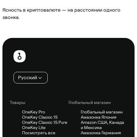
Ясность в криптовалюте — на расстоянии одного
звонка.
Спросить Sifu
Нижний
колонтитул
Русский
Товары
Глобальный магазин
OneKey Pro
Глобальный магазин
OneKey Classic 1S
Амазонка Япония
OneKey Classic 1S Pure
Amazon США, Канада
OneKey Lite
и Мексика
Посмотреть все
Амазонка Германия