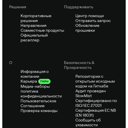
Решения
Поддерживать
Корпоративные
Центр помощи
решения
Отправить запрос
Направления
Обновление
Совместные продукты
прошивки
Официальный
реселлер
О
Безопасность &
Прозрачность
Информация о
компании
Репозитории с
открытым исходным
Карьера
Найм
кодом на Гитхабе
Медиа-наборы
Аудит проведен
политика
SlowMist
конфиденциальности
Сертифицировано по
Пользовательское
ISO/IEC 27001
Соглашение
Сертификация ЕС NB
Проверка команды
(EN 18031)
Сообщить об
уязвимости