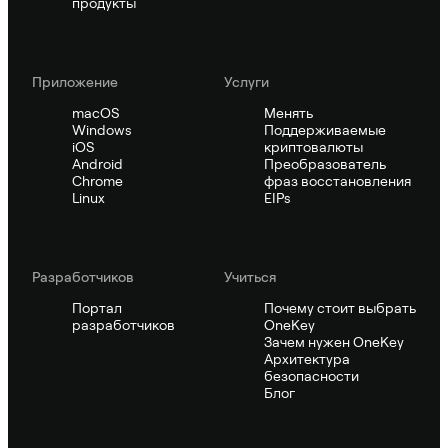
продукты
Приложение
Услуги
macOS
Менять
Windows
Поддерживаемые
iOS
криптовалюты
Android
Преобразователь
Chrome
фраз восстановления
Linux
EIPs
Pазработчиков
Учиться
Портал
Почему стоит выбрать
разработчиков
OneKey
Зачем нужен OneKey
Архитектура
безопасности
Блог