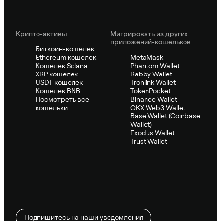
Крипто-активы
Мигрировать из других
приложений-кошельков
Биткоин-кошелек
Ethereum кошелек
MetaMask
Кошелек Solana
Phantom Wallet
XRP кошелек
Rabby Wallet
USDT кошелек
Tronlink Wallet
Кошелек BNB
TokenPocket
Посмотреть все
Binance Wallet
кошельки
OKX Web3 Wallet
Base Wallet (Coinbase
Wallet)
Exodus Wallet
Trust Wallet
Подпишитесь на наши уведомления