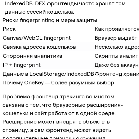
IndexedDB: DEX-фронтенды часто хранят там
данные сессий кошелька.
Риски fingerprinting и меры защиты
Риск
Как проявляетс
Canvas/WebGL fingerprint
Браузер выдаёт
Связка адресов кошельков
Несколько адре
Сторонняя аналитика
Скрипты аналит
IP + fingerprint
Даже без аккау
Данные в LocalStorage/IndexedDB
Фронтенд храни
Почему OneKey — более разумный выбор
Проблема фронтенд-трекинга во многом
связана с тем, что браузерные расширения-
кошельки и сайт работают в одной среде.
Расширение может внедрять объекты в
страницу, а сам фронтенд может видеть
дополнительные признаки окружения.