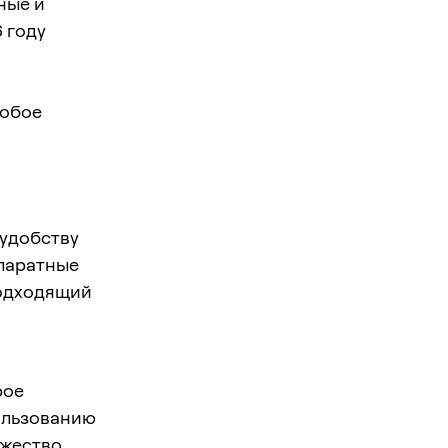
ные и
 году
собое
 удобству
ппаратные
подходящий
рое
ользованию
ожество