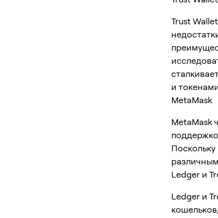
Trust Wall
недостатки
преимущест
исследоват
сталкивае
и токенами
MetaMask
MetaMask ч
поддержкой
Поскольку
различным 
Ledger и Tr
Ledger и T
кошельков,