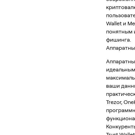
криптовал
пользовате
Wallet и M
понятным 
фишинга.
Аппаратные
Аппаратные
идеальным
максималь
ваши данн
практическ
Trezor, On
программн
функциона
Конкуренты
Trust Wallet