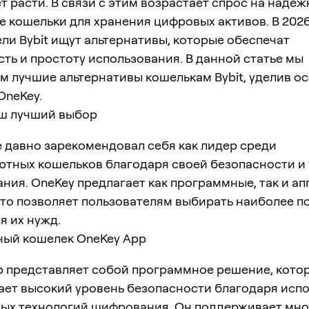
 расти. В связи с этим возрастает спрос на надеж
 кошельки для хранения цифровых активов. В 2026
ли Bybit ищут альтернативы, которые обеспечат
ть и простоту использования. В данной статье мы
м лучшие альтернативы кошелькам Bybit, уделив о
OneKey.
аш лучший выбор
 давно зарекомендовал себя как лидер среди
ютных кошельков благодаря своей безопасности и
ния. OneKey предлагает как программные, так и а
что позволяет пользователям выбирать наиболее 
я их нужд.
ый кошелек OneKey App
p представляет собой программное решение, кото
ает высокий уровень безопасности благодаря исп
ых технологий шифрования. Он поддерживает мн