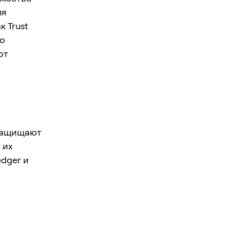
ля
к Trust
но
от
я
 защищают
 их
edger и