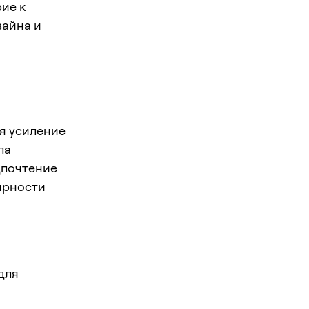
ие к
зайна и
я усиление
ла
дпочтение
ярности
для