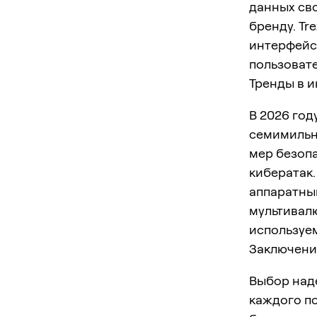
данных сво
бренду. Tr
интерфейс
пользовате
Тренды в и
В 2026 го
семимильн
мер безопа
кибератак.
аппаратны
мультивал
используе
Заключени
Выбор над
каждого по