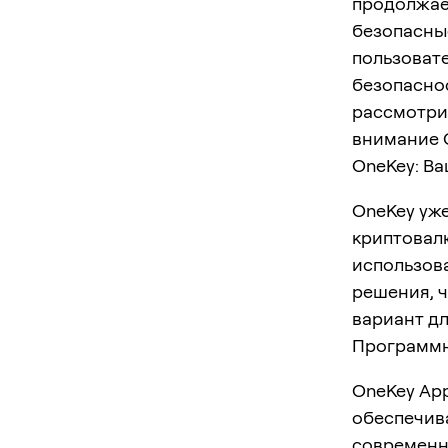
продолжает
безопасные
пользовате
безопаснос
рассмотри
внимание 
OneKey: В
OneKey уже
криптовал
использова
решения, 
вариант дл
Программн
OneKey Ap
обеспечив
современн