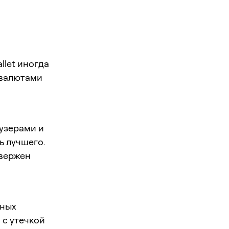
llet иногда
овалютами
аузерами и
ь лучшего.
двержен
тных
 с утечкой