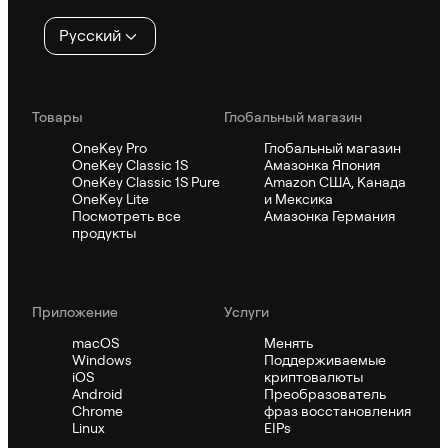
Русский
Товары
Глобальный магазин
OneKey Pro
Глобальный магазин
OneKey Classic 1S
Амазонка Япония
OneKey Classic 1S Pure
Amazon США, Канада
OneKey Lite
и Мексика
Посмотреть все
Амазонка Германия
продукты
Приложение
Услуги
macOS
Менять
Windows
Поддерживаемые
iOS
криптовалюты
Android
Преобразователь
Chrome
фраз восстановления
Linux
EIPs