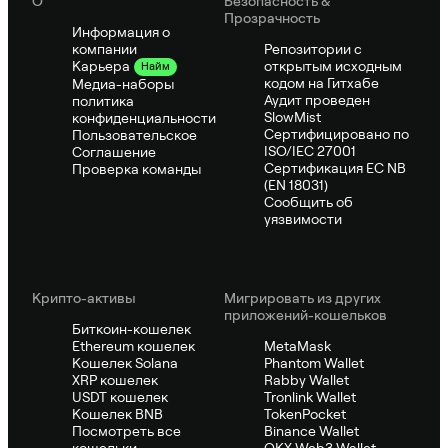
О
Безопасность &
Прозрачность
Информация о
компании
Репозитории с
открытым исходным
Карьера
Найм
кодом на Гитхабе
Медиа-наборы
Аудит проведен
политика
SlowMist
конфиденциальности
Сертифицировано по
Пользовательское
ISO/IEC 27001
Соглашение
Сертификация ЕС NB
Проверка команды
(EN 18031)
Сообщить об
уязвимости
Крипто-активы
Мигрировать из других
приложений-кошельков
Биткоин-кошелек
Ethereum кошелек
MetaMask
Кошелек Solana
Phantom Wallet
XRP кошелек
Rabby Wallet
USDT кошелек
Tronlink Wallet
Кошелек BNB
TokenPocket
Посмотреть все
Binance Wallet
кошельки
OKX Web3 Wallet