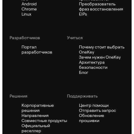
Android
Преобразователь
Chrome
фраз восстановления
Linux
EIPs
Pазработчиков
Учиться
Портал
Почему стоит выбрать
разработчиков
OneKey
Зачем нужен OneKey
Архитектура
безопасности
Блог
Решения
Поддерживать
Корпоративные
Центр помощи
решения
Отправить запрос
Направления
Обновление
Совместные продукты
прошивки
Официальный
реселлер