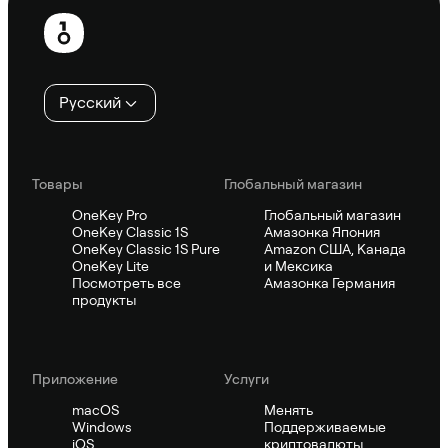
Нижний
колонтитул
Русский
Товары
Глобальный магазин
OneKey Pro
Глобальный магазин
OneKey Classic 1S
Амазонка Япония
OneKey Classic 1S Pure
Amazon США, Канада
OneKey Lite
и Мексика
Посмотреть все
Амазонка Германия
продукты
Приложение
Услуги
macOS
Менять
Windows
Поддерживаемые
iOS
криптовалюты