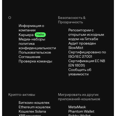
О
Безопасность &
Прозрачность
Информация о
компании
Репозитории с
открытым исходным
Карьера
Найм
кодом на Гитхабе
Медиа-наборы
Аудит проведен
политика
SlowMist
конфиденциальности
Сертифицировано по
Пользовательское
ISO/IEC 27001
Соглашение
Сертификация ЕС NB
Проверка команды
(EN 18031)
Сообщить об
уязвимости
Крипто-активы
Мигрировать из других
приложений-кошельков
Биткоин-кошелек
Ethereum кошелек
MetaMask
Кошелек Solana
Phantom Wallet
XRP кошелек
Rabby Wallet