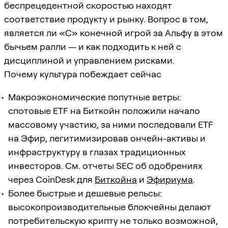
беспрецедентной скоростью находят
соответствие продукту и рынку. Вопрос в том,
является ли «C» конечной игрой за Альфу в этом
бычьем ралли — и как подходить к ней с
дисциплиной и управлением рисками.
Почему культура побеждает сейчас
Макроэкономические попутные ветры:
спотовые ETF на Биткойн положили начало
массовому участию, за ними последовали ETF
на Эфир, легитимизировав ончейн-активы и
инфраструктуру в глазах традиционных
инвесторов. См. отчеты SEC об одобрениях
через CoinDesk для
Биткойна
и
Эфириума
.
Более быстрые и дешевые рельсы:
высокопроизводительные блокчейны делают
потребительскую крипту не только возможной,