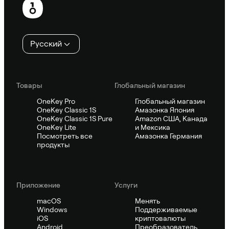
колонтитул
Русский
Товары
Глобальный магазин
OneKey Pro
Глобальный магазин
OneKey Classic 1S
Амазонка Япония
OneKey Classic 1S Pure
Amazon США, Канада
OneKey Lite
и Мексика
Посмотреть все
Амазонка Германия
продукты
Приложение
Услуги
macOS
Менять
Windows
Поддерживаемые
iOS
криптовалюты
Android
Преобразователь