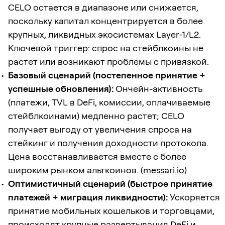
CELO остается в диапазоне или снижается,
поскольку капитал концентрируется в более
крупных, ликвидных экосистемах Layer‑1/L2.
Ключевой триггер: спрос на стейблкоины не
растет или возникают проблемы с привязкой.
Базовый сценарий (постепенное принятие +
успешные обновления):
Ончейн-активность
(платежи, TVL в DeFi, комиссии, оплачиваемые
стейблкоинами) медленно растет; CELO
получает выгоду от увеличения спроса на
стейкинг и получения доходности протокола.
Цена восстанавливается вместе с более
широким рынком альткоинов. (
messari.io
)
Оптимистичный сценарий (быстрое принятие
платежей + миграция ликвидности):
Ускоряется
принятие мобильных кошельков и торговцами,
происходят крупные развертывания DeFi и