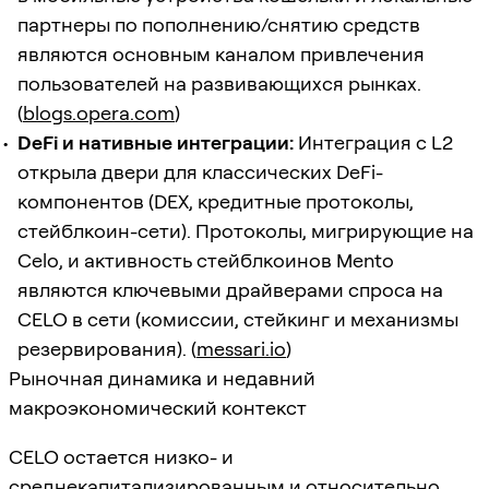
партнеры по пополнению/снятию средств
являются основным каналом привлечения
пользователей на развивающихся рынках.
(
blogs.opera.com
)
DeFi и нативные интеграции:
Интеграция с L2
открыла двери для классических DeFi-
компонентов (DEX, кредитные протоколы,
стейблкоин-сети). Протоколы, мигрирующие на
Celo, и активность стейблкоинов Mento
являются ключевыми драйверами спроса на
CELO в сети (комиссии, стейкинг и механизмы
резервирования). (
messari.io
)
Рыночная динамика и недавний
макроэкономический контекст
CELO остается низко- и
среднекапитализированным и относительно