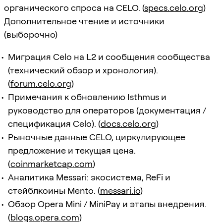
органического спроса на CELO. (
specs.celo.org
)
Дополнительное чтение и источники
(выборочно)
Миграция Celo на L2 и сообщения сообщества
(технический обзор и хронология).
(
forum.celo.org
)
Примечания к обновлению Isthmus и
руководство для операторов (документация /
спецификация Celo). (
docs.celo.org
)
Рыночные данные CELO, циркулирующее
предложение и текущая цена.
(
coinmarketcap.com
)
Аналитика Messari: экосистема, ReFi и
стейблкоины Mento. (
messari.io
)
Обзор Opera Mini / MiniPay и этапы внедрения.
(
blogs.opera.com
)