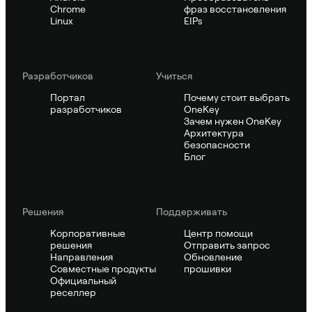
Chrome
фраз восстановления
Linux
EIPs
Pазработчиков
Учиться
Портал
Почему стоит выбрать
разработчиков
OneKey
Зачем нужен OneKey
Архитектура
безопасности
Блог
Решения
Поддерживать
Корпоративные
Центр помощи
решения
Отправить запрос
Направления
Обновление
Совместные продукты
прошивки
Официальный
реселлер