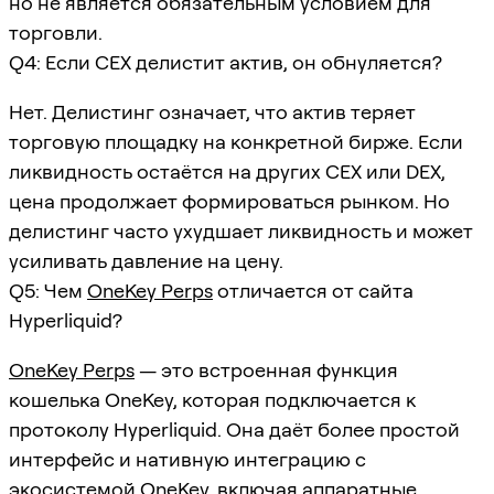
но не является обязательным условием для
торговли.
Q4: Если CEX делистит актив, он обнуляется?
Нет. Делистинг означает, что актив теряет
торговую площадку на конкретной бирже. Если
ликвидность остаётся на других CEX или DEX,
цена продолжает формироваться рынком. Но
делистинг часто ухудшает ликвидность и может
усиливать давление на цену.
Q5: Чем
OneKey Perps
отличается от сайта
Hyperliquid?
OneKey Perps
— это встроенная функция
кошелька OneKey, которая подключается к
протоколу Hyperliquid. Она даёт более простой
интерфейс и нативную интеграцию с
экосистемой OneKey, включая аппаратные