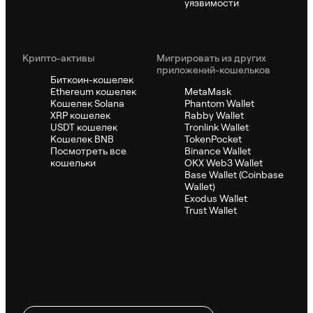
уязвимости
Крипто-активы
Мигрировать из других
приложений-кошельков
Биткоин-кошелек
Ethereum кошелек
MetaMask
Кошелек Solana
Phantom Wallet
XRP кошелек
Rabby Wallet
USDT кошелек
Tronlink Wallet
Кошелек BNB
TokenPocket
Посмотреть все
Binance Wallet
кошельки
OKX Web3 Wallet
Base Wallet (Coinbase
Wallet)
Exodus Wallet
Trust Wallet