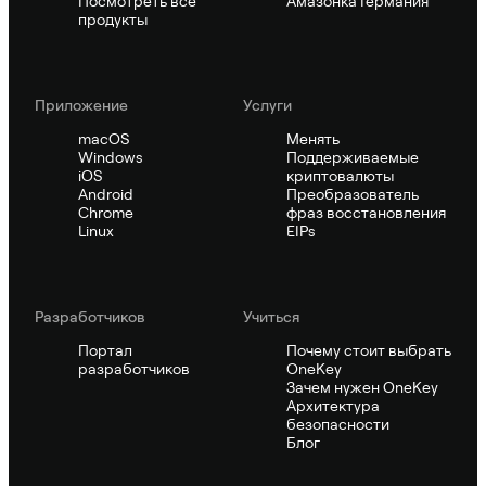
Посмотреть все
Амазонка Германия
продукты
Приложение
Услуги
macOS
Менять
Windows
Поддерживаемые
iOS
криптовалюты
Android
Преобразователь
Chrome
фраз восстановления
Linux
EIPs
Pазработчиков
Учиться
Портал
Почему стоит выбрать
разработчиков
OneKey
Зачем нужен OneKey
Архитектура
безопасности
Блог