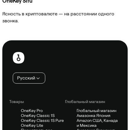
OneKey Sifu
Ясность в криптовалюте — на расстоянии одного
звонка.
Спросить Sifu
Нижний
колонтитул
Русский
Товары
Глобальный магазин
OneKey Pro
Глобальный магазин
OneKey Classic 1S
Амазонка Япония
OneKey Classic 1S Pure
Amazon США, Канада
OneKey Lite
и Мексика