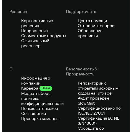
Решения
Поддерживать
Корпоративные
Центр помощи
решения
Отправить запрос
Направления
Обновление
Совместные продукты
прошивки
Официальный
реселлер
О
Безопасность &
Прозрачность
Информация о
компании
Репозитории с
открытым исходным
Карьера
Найм
кодом на Гитхабе
Медиа-наборы
Аудит проведен
политика
SlowMist
конфиденциальности
Сертифицировано по
Пользовательское
ISO/IEC 27001
Соглашение
Сертификация ЕС NB
Проверка команды
(EN 18031)
Сообщить об