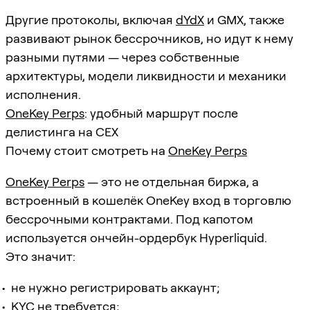
Другие протоколы, включая
dYdX
и GMX, также
развивают рынок бессрочников, но идут к нему
разными путями — через собственные
архитектуры, модели ликвидности и механики
исполнения.
OneKey Perps
: удобный маршрут после
делистинга на CEX
Почему стоит смотреть на
OneKey Perps
OneKey Perps
— это не отдельная биржа, а
встроенный в кошелёк OneKey вход в торговлю
бессрочными контрактами. Под капотом
используется ончейн-ордербук Hyperliquid.
Это значит:
не нужно регистрировать аккаунт;
KYC не требуется;