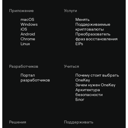
Приложение
Услуги
macOS
Менять
Windows
Поддерживаемые
iOS
криптовалюты
Android
Преобразователь
Chrome
фраз восстановления
Linux
EIPs
Pазработчиков
Учиться
Портал
Почему стоит выбрать
разработчиков
OneKey
Зачем нужен OneKey
Архитектура
безопасности
Блог
Решения
Поддерживать