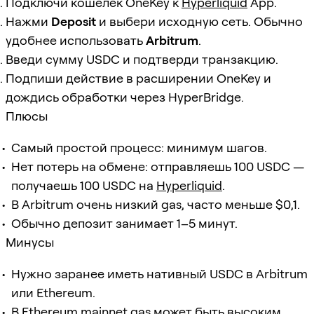
Подключи кошелёк OneKey к
Hyperliquid
App.
Нажми
Deposit
и выбери исходную сеть. Обычно
удобнее использовать
Arbitrum
.
Введи сумму USDC и подтверди транзакцию.
Подпиши действие в расширении OneKey и
дождись обработки через HyperBridge.
Плюсы
Самый простой процесс: минимум шагов.
Нет потерь на обмене: отправляешь 100 USDC —
получаешь 100 USDC на
Hyperliquid
.
В Arbitrum очень низкий gas, часто меньше $0,1.
Обычно депозит занимает 1–5 минут.
Минусы
Нужно заранее иметь нативный USDC в Arbitrum
или Ethereum.
В Ethereum mainnet gas может быть высоким,