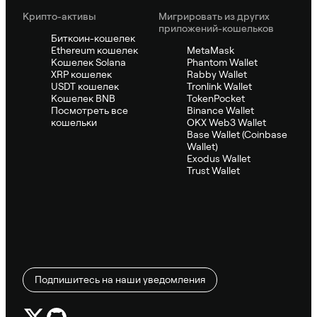
Крипто-активы
Мигрировать из других
приложений-кошельков
Биткоин-кошелек
Ethereum кошелек
MetaMask
Кошелек Solana
Phantom Wallet
XRP кошелек
Rabby Wallet
USDT кошелек
Tronlink Wallet
Кошелек BNB
TokenPocket
Посмотреть все
Binance Wallet
кошельки
OKX Web3 Wallet
Base Wallet (Coinbase
Wallet)
Exodus Wallet
Trust Wallet
Подпишитесь на наши уведомления