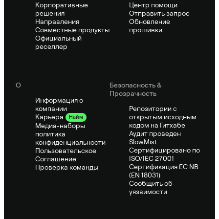
Корпоративные
Центр помощи
решения
Отправить запрос
Направления
Обновление
Совместные продукты
прошивки
Официальный
реселлер
О
Безопасность &
Прозрачность
Информация о
компании
Репозитории с
открытым исходным
Карьера
Найм
кодом на Гитхабе
Медиа-наборы
Аудит проведен
политика
SlowMist
конфиденциальности
Сертифицировано по
Пользовательское
ISO/IEC 27001
Соглашение
Сертификация ЕС NB
Проверка команды
(EN 18031)
Сообщить об
уязвимости