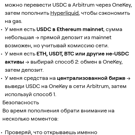
можно перевести USDC в Arbitrum через OneKey,
затем пополнить
Hyperliquid
, чтобы сэкономить
на gas.
У меня есть
USDC в Ethereum mainnet
, сумма
небольшая → прямой депозит из mainnet
возможен, но учитывай комиссию сети.
У меня есть
ETH, USDT, BTC или другие не-USDC
активы
→ выбирай способ 2: обмен в OneKey,
затем депозит.
У меня средства на
централизованной бирже
→
выведи USDC на OneKey в сети Arbitrum, затем
используй способ 1.
Безопасность
Во время пополнения обрати внимание на
несколько моментов:
Проверяй, что открываешь именно