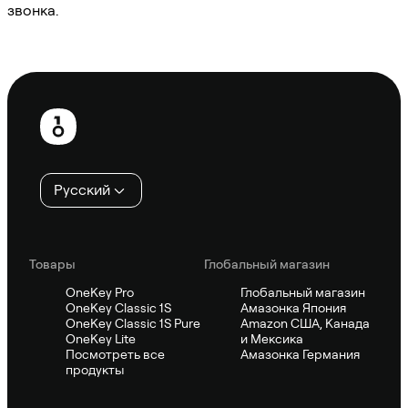
звонка.
Спросить Sifu
Нижний
колонтитул
Русский
Товары
Глобальный магазин
OneKey Pro
Глобальный магазин
OneKey Classic 1S
Амазонка Япония
OneKey Classic 1S Pure
Amazon США, Канада
OneKey Lite
и Мексика
Посмотреть все
Амазонка Германия
продукты