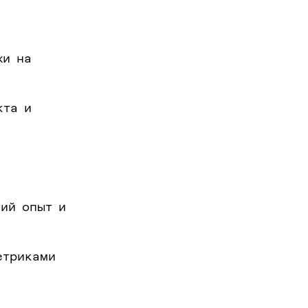
жи на
кта и
и
кий опыт и
етриками