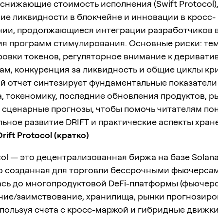
 снижающие стоимость исполнения (Swift Protocol)
е ликвидности в блокчейне и инновации в кросс-
ии, продолжающиеся интеграции разработчиков в
ия программ стимулирования. Основные риски: те
овки токенов, регуляторное внимание к дериват
м, конкуренция за ликвидность и общие циклы кр
й отчет синтезирует фундаментальные показатели
, токеномику, последние обновления продуктов, 
 сценарные прогнозы, чтобы помочь читателям по
ьное развитие DRIFT и практические аспекты хран
rift Protocol (кратко)
ocol — это децентрализованная биржа на базе Solana
о созданная для торговли бессрочными фьючерсам
сь до многопродуктовой DeFi-платформы (фьючерсы
ние/заимствование, хранилища, рынки прогнозиро
спользуя счета с кросс-маржой и гибридные движк