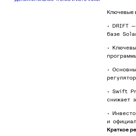
Ключевые 
• DRIFT 
базе Sola
• Ключев
программ
• Основн
регулято
• Swift P
снижает з
• Инвест
и официа
Краткое р