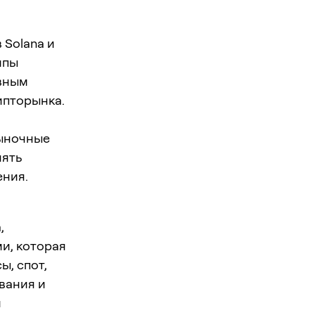
,
 Solana и
мпы
ивным
ипторынка.
рыночные
нять
ения.
,
и, которая
, спот,
вания и
и