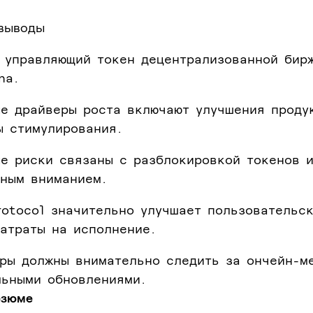
выводы
— управляющий токен децентрализованной бир
na.
ые драйверы роста включают улучшения проду
ы стимулирования.
ые риски связаны с разблокировкой токенов 
рным вниманием.
rotocol значительно улучшает пользовательс
атраты на исполнение.
оры должны внимательно следить за ончейн-м
льными обновлениями.
езюме