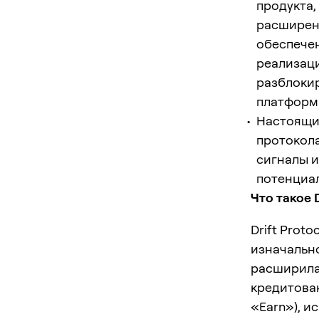
продукта,
расширени
обеспечен
реализац
разблокир
платформа
Настоящи
протокола
сигналы и
потенциал
Что такое D
Drift Prot
изначальн
расширила
кредитова
«Earn»), и