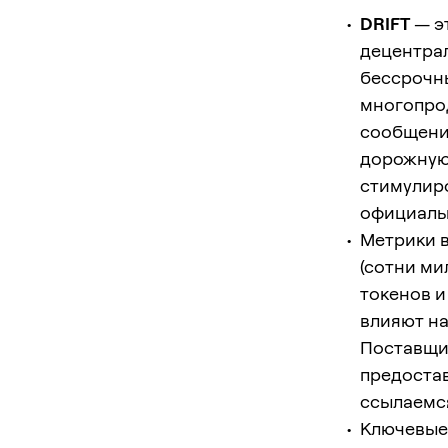
DRIFT
— эт
децентрал
бессрочн
многопро
сообщения
дорожную 
стимулиро
официальн
Метрики 
(сотни ми
токенов и
влияют на
Поставщи
предостав
ссылаемс
Ключевые