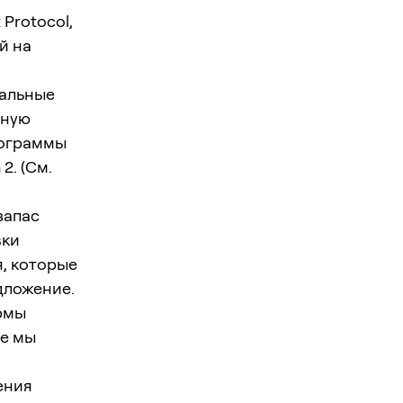
Protocol,
й на
иальные
вную
программы
2. (См.
запас
вки
, которые
дложение.
рмы
ые мы
ения