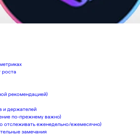
 метриках
 роста
ной рекомендацией)
в и держателей
нение по-прежнему важно)
то отслеживать еженедельно/ежемесячно)
ительные замечания