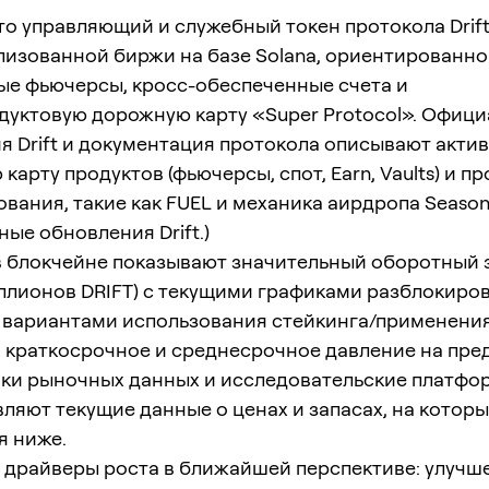
о управляющий и служебный токен протокола Drift 
изованной биржи на базе Solana, ориентированно
ые фьючерсы, кросс-обеспеченные счета и
дуктовую дорожную карту «Super Protocol». Офиц
 Drift и документация протокола описывают акти
карту продуктов (фьючерсы, спот, Earn, Vaults) и 
вания, такие как FUEL и механика аирдропа Season 
ые обновления Drift.)
в блокчейне показывают значительный оборотный 
ллионов DRIFT) с текущими графиками разблокиро
 вариантами использования стейкинга/применения
 краткосрочное и среднесрочное давление на пре
ки рыночных данных и исследовательские платфо
ляют текущие данные о ценах и запасах, на котор
я ниже.
 драйверы роста в ближайшей перспективе: улучш