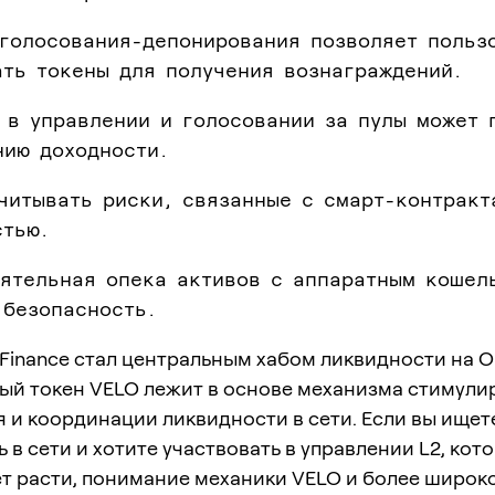
 голосования-депонирования позволяет польз
ать токены для получения вознаграждений.
 в управлении и голосовании за пулы может 
нию доходности.
читывать риски, связанные с смарт-контракт
стью.
оятельная опека активов с аппаратным кошел
 безопасность.
Finance стал центральным хабом ликвидности на Op
ный токен VELO лежит в основе механизма стимули
 и координации ликвидности в сети. Если вы ищет
 в сети и хотите участвовать в управлении L2, кот
т расти, понимание механики VELO и более широк