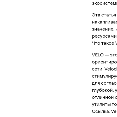
экосистем
Эта статья
накапливае
значение, 
ресурсами
Что такое 
VELO — эт
ориентиро
сети. Velo
стимулиру
для соглас
глубокой, 
отличной 
утилиты то
Ссылка:
Ve