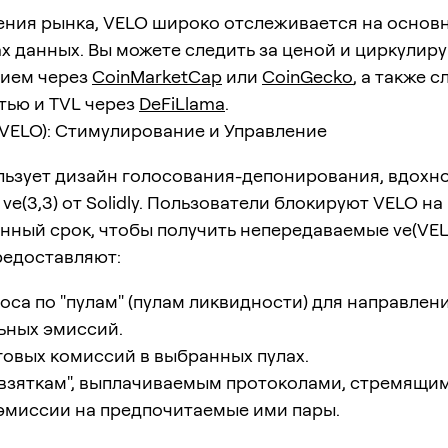
рения рынка, VELO широко отслеживается на основ
ах данных. Вы можете следить за ценой и циркули
ием через
CoinMarketCap
или
CoinGecko
, а также с
тью и TVL через
DeFiLlama
.
(VELO): Стимулирование и Управление
льзует дизайн голосования-депонирования, вдохн
ve(3,3) от Solidly. Пользователи блокируют VELO на
ный срок, чтобы получить непередаваемые ve(VEL
редоставляют:
оса по "пулам" (пулам ликвидности) для направлен
ьных эмиссий.
овых комиссий в выбранных пулах.
"взяткам", выплачиваемым протоколами, стремящи
эмиссии на предпочитаемые ими пары.