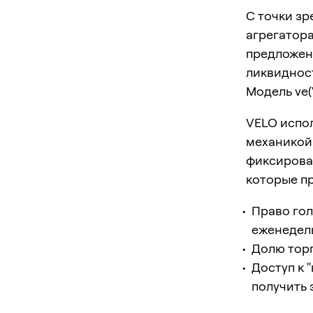
С точки з
агрегатор
предложен
ликвиднос
Модель ve
VELO испо
механикой 
фиксирован
которые п
Право гол
еженедел
Долю торг
Доступ к 
получить 