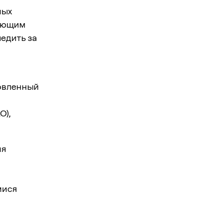
ных
рующим
ледить за
овленный
O),
ия
мися