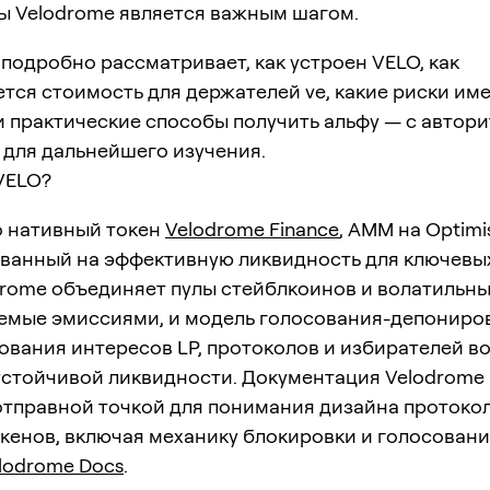
ы Velodrome является важным шагом.
 подробно рассматривает, как устроен VELO, как
тся стоимость для держателей ve, какие риски им
и практические способы получить альфу — с автор
 для дальнейшего изучения.
VELO?
о нативный токен
Velodrome Finance
, AMM на Optimi
ванный на эффективную ликвидность для ключевы
drome объединяет пулы стейблкоинов и волатильны
емые эмиссиями, и модель голосования-депонирова
ования интересов LP, протоколов и избирателей в
устойчивой ликвидности. Документация Velodrome
отправной точкой для понимания дизайна протокол
кенов, включая механику блокировки и голосовани
lodrome Docs
.