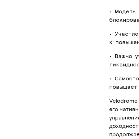
• Модель
блокиров
• Участие
к повыше
• Важно у
ликвидно
• Самост
повышает
Velodrome 
его натив
управления
доходность
продолжае