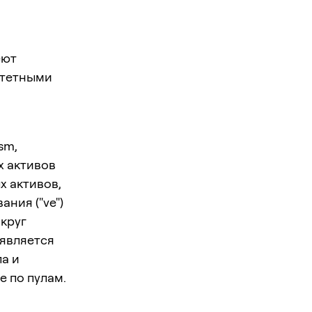
еют
итетными
sm,
х активов
х активов,
ния ("ve")
округ
 является
а и
е по пулам.