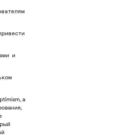
ователям
привести
ами и
ьком
timism, а
рования,
е
орый
ой