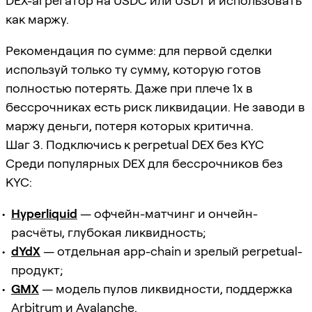
DEX-агрегатор на USDC или USDT и использовать
как маржу.
Рекомендация по сумме: для первой сделки
используй только ту сумму, которую готов
полностью потерять. Даже при плече 1x в
бессрочниках есть риск ликвидации. Не заводи в
маржу деньги, потеря которых критична.
Шаг 3. Подключись к perpetual DEX без KYC
Среди популярных DEX для бессрочников без
KYC:
Hyperliquid
— офчейн-матчинг и ончейн-
расчёты, глубокая ликвидность;
dYdX
— отдельная app-chain и зрелый perpetual-
продукт;
GMX
— модель пулов ликвидности, поддержка
Arbitrum и Avalanche.