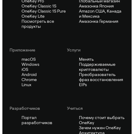
OneKey Pro
Глобальный магазин
OneKey Classic 1S
Амазонка Япония
OneKey Classic 1S Pure
Amazon США, Канада
OneKey Lite
и Мексика
Посмотреть все
Амазонка Германия
продукты
Приложение
Услуги
macOS
Менять
Windows
Поддерживаемые
iOS
криптовалюты
Android
Преобразователь
Chrome
фраз восстановления
Linux
EIPs
Pазработчиков
Учиться
Портал
Почему стоит выбрать
разработчиков
OneKey
Зачем нужен OneKey
Архитектура