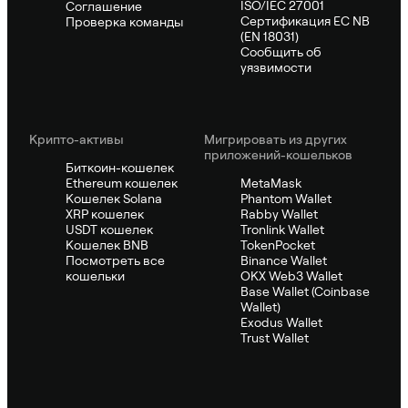
ISO/IEC 27001
Соглашение
Сертификация ЕС NB
Проверка команды
(EN 18031)
Сообщить об
уязвимости
Крипто-активы
Мигрировать из других
приложений-кошельков
Биткоин-кошелек
Ethereum кошелек
MetaMask
Кошелек Solana
Phantom Wallet
XRP кошелек
Rabby Wallet
USDT кошелек
Tronlink Wallet
Кошелек BNB
TokenPocket
Посмотреть все
Binance Wallet
кошельки
OKX Web3 Wallet
Base Wallet (Coinbase
Wallet)
Exodus Wallet
Trust Wallet