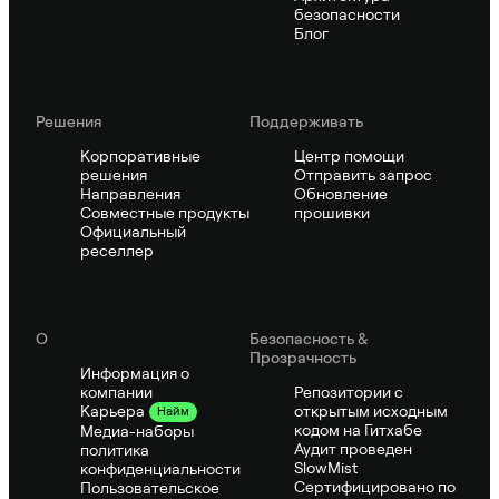
безопасности
Блог
Решения
Поддерживать
Корпоративные
Центр помощи
решения
Отправить запрос
Направления
Обновление
Совместные продукты
прошивки
Официальный
реселлер
О
Безопасность &
Прозрачность
Информация о
компании
Репозитории с
открытым исходным
Карьера
Найм
кодом на Гитхабе
Медиа-наборы
Аудит проведен
политика
SlowMist
конфиденциальности
Сертифицировано по
Пользовательское