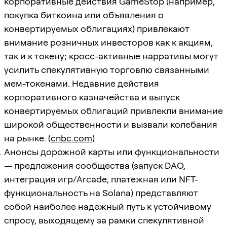
корпоративные действия GameStop (например,
покупка биткоина или объявления о
конвертируемых облигациях) привлекают
внимание розничных инвесторов как к акциям,
так и к токену; кросс-активные нарративы могут
усилить спекулятивную торговлю связанными
мем-токенами. Недавние действия
корпоративного казначейства и выпуск
конвертируемых облигаций привлекли внимание
широкой общественности и вызвали колебания
на рынке. (
cnbc.com
)
Анонсы дорожной карты или функциональности
— предложения сообщества (запуск DAO,
интеграция игр/Arcade, платежная или NFT-
функциональность на Solana) представляют
собой наиболее надежный путь к устойчивому
спросу, выходящему за рамки спекулятивной