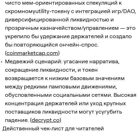
чисто мем-ориентированных спекуляций к
скромномуutility-токену с интеграцией игр/DAO,
диверсифицированной ликвидностью и
прозрачным казначейством/управлением — это
укрепило бы удержание держателей и создало
бы повторяющийся ончейн-спрос.
(
coinmarketcap.com
)
Медвежий сценарий: угасание нарратива,
сокращение ликвидности, и токен
возвращается к низким базовым значениям
между редкими памповыми движениями,
обусловленными социальными сетями. Высокая
концентрация держателей или уход крупных
поставщиков ликвидности могут усугубить
падение. (
decrypt.co
)
Действенный чек-лист для читателей