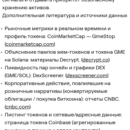
хранению активов.
Дополнительная литература и источники данных
Рыночные метрики в реальном времени и
профиль токена: CoinMarketCap — GmeStop.
(
coinmarketcap.com
)
Объяснение пампов мем-токенов и токена GME
на Solana: материалы Decrypt. (
decrypt.co
)
Ликвидность пар ончейн и графики DEX
(GME/SOL): DexScreener. (
dexscreener.com
)
Корпоративные действия, повлиявшие на
розничные нарративы (конвертируемые
облигации / покупка биткоина): отчеты CNBC.
(
cnbc.com
)
Листинг токенов и сетевые/адресные данные:
страница токена Coinbase (агрегированные