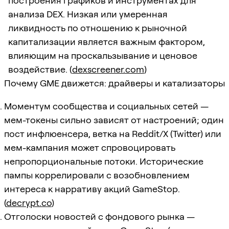
построения графиков и инструментах для
анализа DEX. Низкая или умеренная
ликвидность по отношению к рыночной
капитализации является важным фактором,
влияющим на проскальзывание и ценовое
воздействие. (
dexscreener.com
)
Почему GME движется: драйверы и катализаторы
Моментум сообщества и социальных сетей —
мем-токены сильно зависят от настроений; один
пост инфлюенсера, ветка на Reddit/X (Twitter) или
мем-кампания может спровоцировать
непропорциональные потоки. Исторические
пампы коррелировали с возобновлением
интереса к нарративу акций GameStop.
(
decrypt.co
)
Отголоски новостей с фондового рынка —