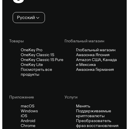
колонтитул
Русский
Товары
Глобальный магазин
OneKey Pro
Глобальный магазин
OneKey Classic 1S
Амазонка Япония
OneKey Classic 1S Pure
Amazon США, Канада
OneKey Lite
и Мексика
Посмотреть все
Амазонка Германия
продукты
Приложение
Услуги
macOS
Менять
Windows
Поддерживаемые
iOS
криптовалюты
Android
Преобразователь
Chrome
фраз восстановления